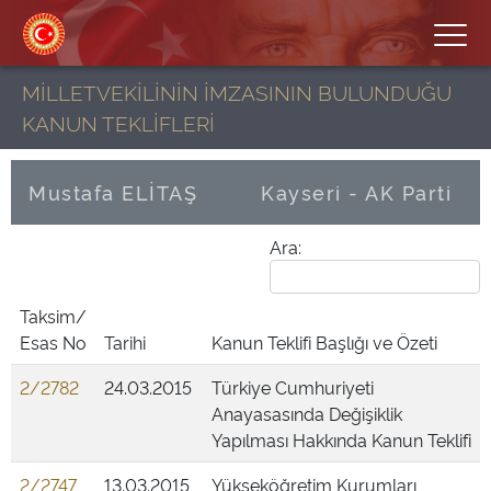
MİLLETVEKİLİNİN İMZASININ BULUNDUĞU
KANUN TEKLİFLERİ
Mustafa ELİTAŞ
Kayseri - AK Parti
Ara:
Taksim/
Esas No
Tarihi
Kanun Teklifi Başlığı ve Özeti
2/2782
24.03.2015
Türkiye Cumhuriyeti
Anayasasında Değişiklik
Yapılması Hakkında Kanun Teklifi
2/2747
13.03.2015
Yükseköğretim Kurumları