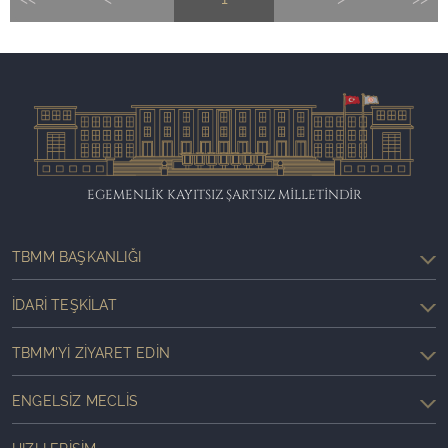
EGEMENLİK KAYITSIZ ŞARTSIZ MİLLETİNDİR
TBMM BAŞKANLIĞI
İDARI TEŞKILAT
TBMM'YI ZIYARET EDIN
ENGELSIZ MECLIS
HIZLI ERIŞIM