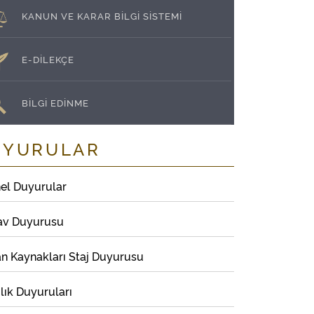
KANUN VE KARAR BİLGİ SİSTEMİ
E-DİLEKÇE
BİLGİ EDİNME
UYURULAR
el Duyurular
av Duyurusu
an Kaynakları Staj Duyurusu
lık Duyuruları