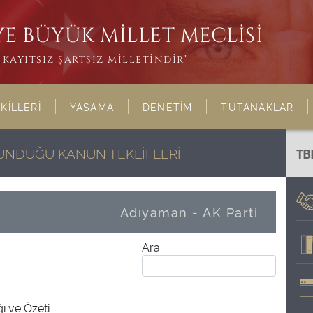
E BÜYÜK MİLLET MECLİSİ
KAYITSIZ ŞARTSIZ MİLLETİNDİR”
KİLLERİ
YASAMA
DENETİM
TUTANAKLAR
LUNDUĞU KANUN TEKLİFLERİ
TB
Adıyaman - AK Parti
Ara:
ğı ve Özeti