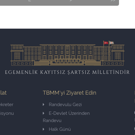
EGEMENLİK KAYITSIZ ŞARTSIZ MİLLETİNDİR
ilat
TBMM'yi Ziyaret Edin
kreter
Randevulu Gezi
misyonu
E-Devlet Üzerinden
Randevu
Halk Günü