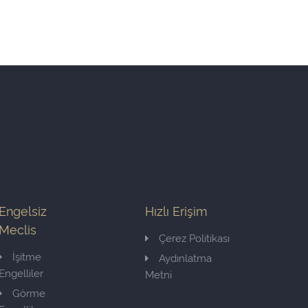
Engelsiz
Hızlı Erişim
Meclis
Çerez Politikası
İşitme
Aydınlatma
Engelliler
Metni
Görme