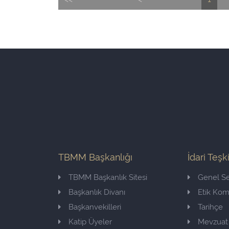
TBMM Başkanlığı
İdari Teşk
TBMM Başkanlık Sitesi
Genel Se
Başkanlık Divanı
Etik Ko
Başkanvekilleri
Tarihçe
Katip Üyeler
Mevzuat