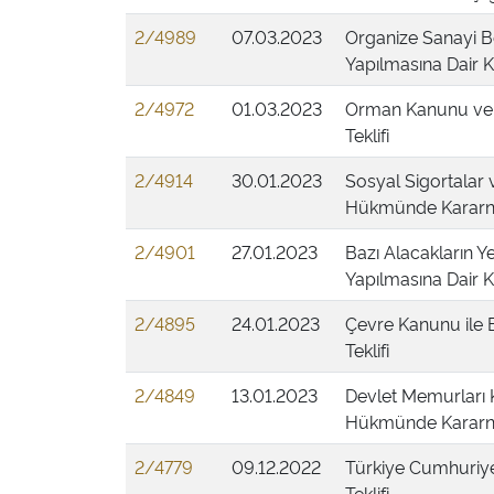
2/4989
07.03.2023
Organize Sanayi Bö
Yapılmasına Dair K
2/4972
01.03.2023
Orman Kanunu ve B
Teklifi
2/4914
30.01.2023
Sosyal Sigortalar 
Hükmünde Kararnam
2/4901
27.01.2023
Bazı Alacakların Ye
Yapılmasına Dair K
2/4895
24.01.2023
Çevre Kanunu ile B
Teklifi
2/4849
13.01.2023
Devlet Memurları 
Hükmünde Kararnam
2/4779
09.12.2022
Türkiye Cumhuriye
Teklifi