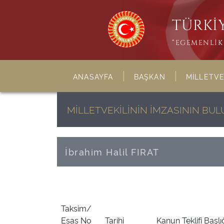
TÜRKİY
“EGEMENLİK 
ANASAYFA
BAŞKAN
MİLLETVE
MİLLETVEKİLİNİN İMZASININ BU
İbrahim Halil FIRAT
Taksim/
Esas No
Tarihi
Kanun Teklifi Başlı