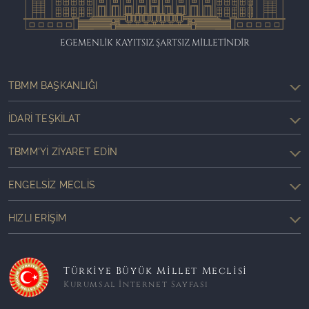
EGEMENLİK KAYITSIZ ŞARTSIZ MİLLETİNDİR
TBMM BAŞKANLIĞI
İDARI TEŞKILAT
TBMM'YI ZIYARET EDIN
ENGELSIZ MECLIS
HIZLI ERIŞIM
Türkiye Büyük Millet Meclisi
Kurumsal İnternet Sayfası