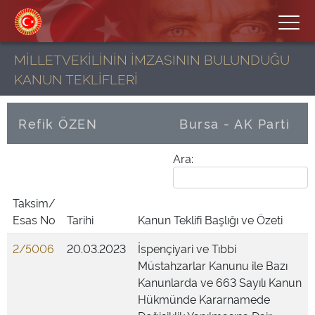
MİLLETVEKİLİNİN İMZASININ BULUNDUĞU
KANUN TEKLİFLERİ
Refik ÖZEN
Bursa - AK Parti
Ara:
Taksim/
Esas No
Tarihi
Kanun Teklifi Başlığı ve Özeti
2/5006
20.03.2023
İspençiyari ve Tıbbi
Müstahzarlar Kanunu ile Bazı
Kanunlarda ve 663 Sayılı Kanun
Hükmünde Kararnamede