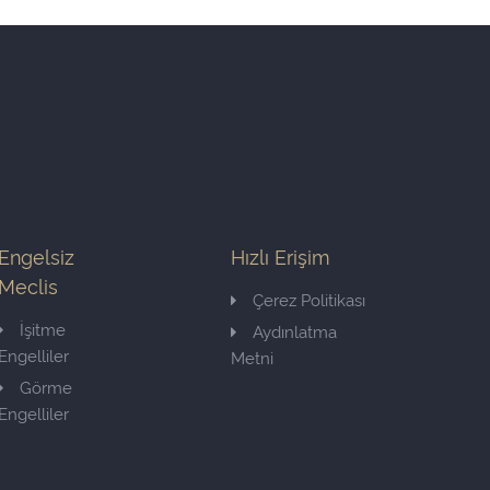
Engelsiz
Hızlı Erişim
Meclis
Çerez Politikası
İşitme
Aydınlatma
Engelliler
Metni
Görme
Engelliler