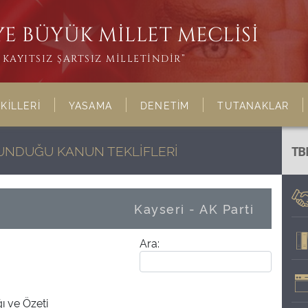
E BÜYÜK MİLLET MECLİSİ
KAYITSIZ ŞARTSIZ MİLLETİNDİR”
KİLLERİ
YASAMA
DENETİM
TUTANAKLAR
LUNDUĞU KANUN TEKLİFLERİ
TB
Kayseri - AK Parti
Ara:
ğı ve Özeti