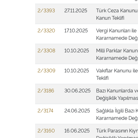
2/3393
27.11.2025
Türk Ceza Kanunu i
Kanun Teklifi
2/3320
17.10.2025
Vergi Kanunları i
Kararnamede Değişi
2/3308
10.10.2025
Milli Parklar Kanu
Kararnamede Değişi
2/3309
10.10.2025
Vakıflar Kanunu il
Teklifi
2/3186
30.06.2025
Bazı Kanunlarda 
Değişiklik Yapılmas
2/3174
24.06.2025
Sağlıkla İlgili Ba
Kararnamede Değişi
2/3160
16.06.2025
Türk Parasının Kı
Değişiklik Yapılmas