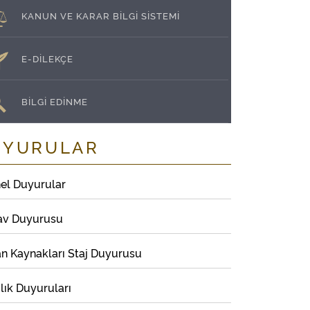
KANUN VE KARAR BİLGİ SİSTEMİ
E-DİLEKÇE
BİLGİ EDİNME
UYURULAR
el Duyurular
av Duyurusu
an Kaynakları Staj Duyurusu
lık Duyuruları