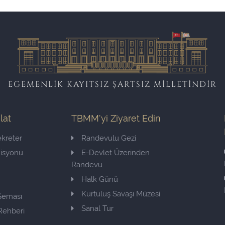
EGEMENLİK KAYITSIZ ŞARTSIZ MİLLETİNDİR
ilat
TBMM'yi Ziyaret Edin
kreter
Randevulu Gezi
misyonu
E-Devlet Üzerinden
Randevu
Halk Günü
Kurtuluş Savaşı Müzesi
 Şeması
Sanal Tur
Rehberi