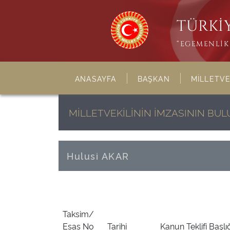
TÜRKİY
“EGEMENLİK 
ANASAYFA
BAŞKAN
MİLLETVE
MİLLETVEKİLİNİN İMZASININ BU
Hulusi AKAR
Taksim/
Esas No
Tarihi
Kanun Teklifi Başlı