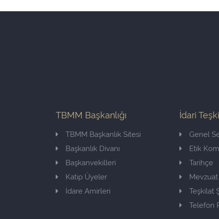
TBMM Başkanlığı
İdari Teşk
TBMM Başkanlık Sitesi
Genel Se
Başkanlık Divanı
Etik Ko
Başkanvekilleri
Tarihçe
Katip Üyeler
Mevzuat
İdare Amirleri
Teşkilat
Telefon 