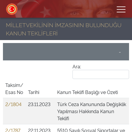
MİLLETVEKİLİNİN İMZASININ BULUNDUĞU
KANUN TEKLİFLERİ
-
Ara:
Taksim/
Esas No
Tarihi
Kanun Teklifi Başlığı ve Özeti
2/1804
23.11.2023
Türk Ceza Kanununda Değişiklik
Yapılması Hakkında Kanun
Teklifi
2/1787
22.11.2023
5510 Sayılı Sosyal Sigortalar ve