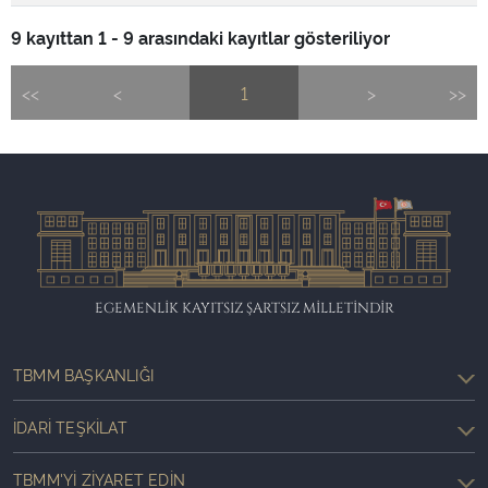
9 kayıttan 1 - 9 arasındaki kayıtlar gösteriliyor
<<
<
1
>
>>
EGEMENLİK KAYITSIZ ŞARTSIZ MİLLETİNDİR
TBMM BAŞKANLIĞI
İDARI TEŞKILAT
TBMM'YI ZIYARET EDIN