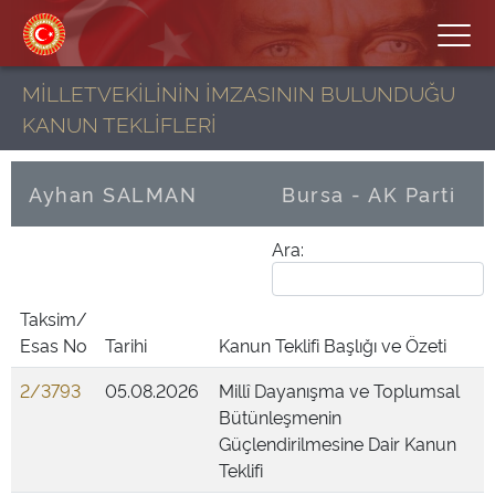
MİLLETVEKİLİNİN İMZASININ BULUNDUĞU
KANUN TEKLİFLERİ
Ayhan SALMAN
Bursa - AK Parti
Ara:
Taksim/
Esas No
Tarihi
Kanun Teklifi Başlığı ve Özeti
2/3793
05.08.2026
Millî Dayanışma ve Toplumsal
Bütünleşmenin
Güçlendirilmesine Dair Kanun
Teklifi