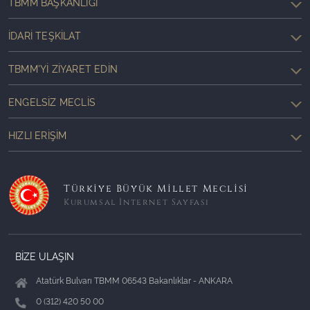
TBMM BAŞKANLIĞI
İDARI TEŞKILAT
TBMM'YI ZIYARET EDIN
ENGELSIZ MECLIS
HIZLI ERIŞIM
Türkiye Büyük Millet Meclisi
Kurumsal İnternet Sayfası
BİZE ULAŞIN
Atatürk Bulvarı TBMM 06543 Bakanlıklar - ANKARA
0 (312) 420 50 00