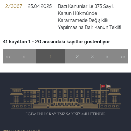
2/3067
25.04.2025
Bazı Kanunlar ile 375 Sayılı
Kanun Hükmünde
Kararnamede Değişiklik
Yapılmasına Dair Kanun Teklifi
41 kayıttan 1 - 20 arasındaki kayıtlar gösteriliyor
<<
<
1
2
3
>
>>
EGEMENLİK KAYITSIZ ŞARTSIZ MİLLETİNDİR