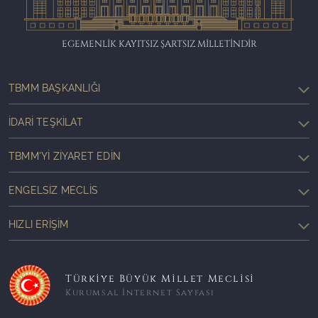
EGEMENLİK KAYITSIZ ŞARTSIZ MİLLETİNDİR
TBMM BAŞKANLIĞI
İDARI TEŞKILAT
TBMM'YI ZIYARET EDIN
ENGELSIZ MECLIS
HIZLI ERIŞIM
Türkiye Büyük Millet Meclisi
Kurumsal İnternet Sayfası