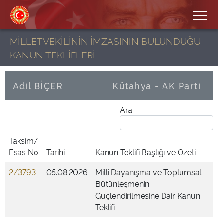
MİLLETVEKİLİNİN İMZASININ BULUNDUĞU
KANUN TEKLİFLERİ
Adil BİÇER
Kütahya - AK Parti
Ara:
Taksim/
Esas No
Tarihi
Kanun Teklifi Başlığı ve Özeti
2/3793
05.08.2026
Millî Dayanışma ve Toplumsal
Bütünleşmenin
Güçlendirilmesine Dair Kanun
Teklifi