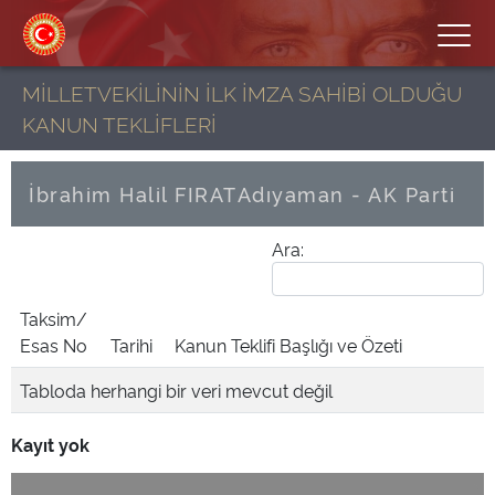
MİLLETVEKİLİNİN İLK İMZA SAHİBİ OLDUĞU
KANUN TEKLİFLERİ
İbrahim Halil FIRAT
Adıyaman - AK Parti
Ara:
Taksim/
Esas No
Tarihi
Kanun Teklifi Başlığı ve Özeti
Tabloda herhangi bir veri mevcut değil
Kayıt yok