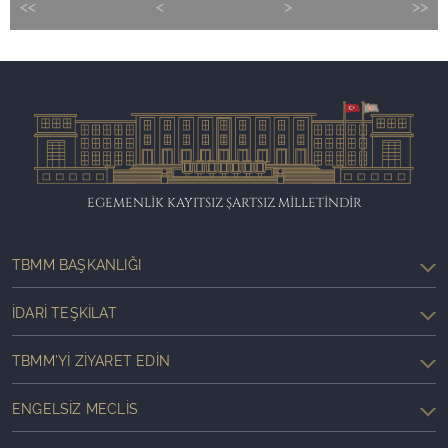
<<
<
>
>>
EGEMENLİK KAYITSIZ ŞARTSIZ MİLLETİNDİR
TBMM BAŞKANLIĞI
İDARI TEŞKILAT
TBMM'YI ZIYARET EDIN
ENGELSIZ MECLIS