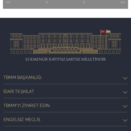
<<
<
>
>>
EGEMENLİK KAYITSIZ ŞARTSIZ MİLLETİNDİR
TBMM BAŞKANLIĞI
İDARI TEŞKILAT
TBMM'YI ZIYARET EDIN
ENGELSIZ MECLIS