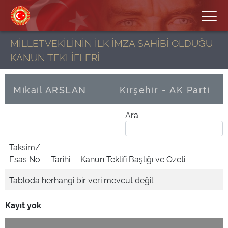
MİLLETVEKİLİNİN İLK İMZA SAHİBİ OLDUĞU
KANUN TEKLİFLERİ
Mikail ARSLAN
Kırşehir - AK Parti
Ara:
Taksim/
Esas No
Tarihi
Kanun Teklifi Başlığı ve Özeti
Tabloda herhangi bir veri mevcut değil
Kayıt yok