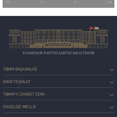
<<
<
>
>>
EGEMENLİK KAYITSIZ ŞARTSIZ MİLLETİNDİR
TBMM BAŞKANLIĞI
İDARI TEŞKILAT
TBMM'YI ZIYARET EDIN
ENGELSIZ MECLIS