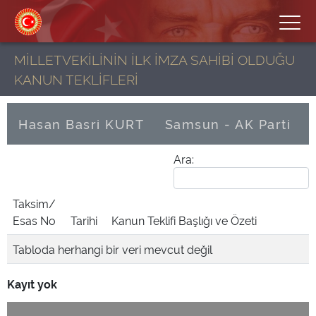
MİLLETVEKİLİNİN İLK İMZA SAHİBİ OLDUĞU
KANUN TEKLİFLERİ
Hasan Basri KURT
Samsun - AK Parti
Ara:
Taksim/
Esas No
Tarihi
Kanun Teklifi Başlığı ve Özeti
Tabloda herhangi bir veri mevcut değil
Kayıt yok