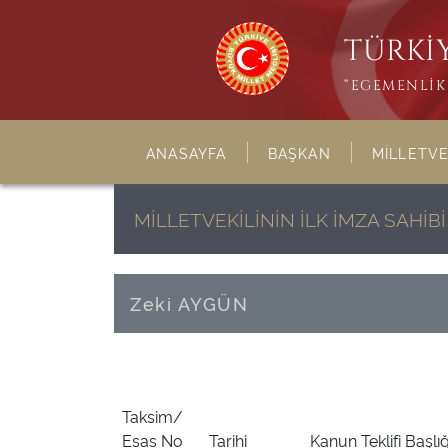
TÜRKİY
“EGEMENLİK 
ANASAYFA
BAŞKAN
MİLLETVE
MİLLETVEKİLİNİN İLK İMZA SAHİ
Zeki AYGÜN
Taksim/
Esas No
Tarihi
Kanun Teklifi Başlığ