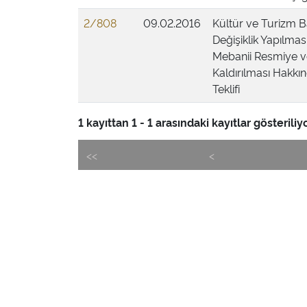
2/808
09.02.2016
Kültür ve Turizm B
Değişiklik Yapılma
Mebanii Resmiye ve
Kaldırılması Hakkı
Teklifi
1 kayıttan 1 - 1 arasındaki kayıtlar gösteriliy
<<
<