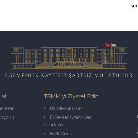
İşçi
EGEMENLİK KAYITSIZ ŞARTSIZ MİLLETİNDİR
ilat
TBMM'yi Ziyaret Edin
kreter
Randevulu Gezi
misyonu
E-Devlet Üzerinden
Randevu
Halk Günü