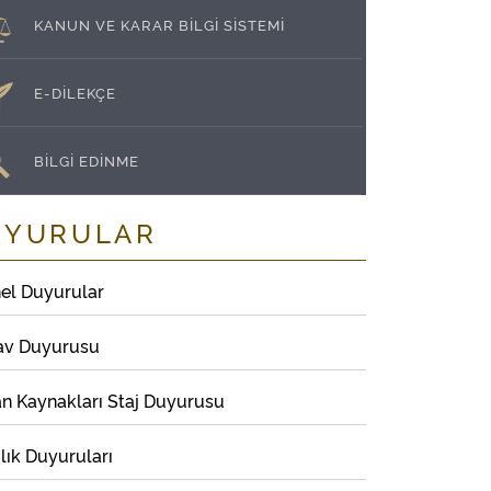
KANUN VE KARAR BİLGİ SİSTEMİ
E-DİLEKÇE
BİLGİ EDİNME
UYURULAR
el Duyurular
av Duyurusu
an Kaynakları Staj Duyurusu
lık Duyuruları