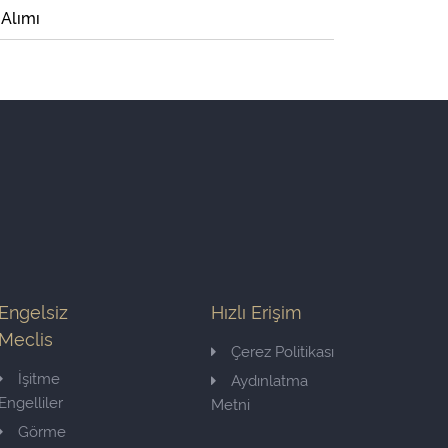
 Alımı
Engelsiz
Hızlı Erişim
Meclis
Çerez Politikası
İşitme
Aydınlatma
Engelliler
Metni
Görme