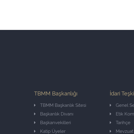
TBMM Başkanlığı
İdari Teşk
TBMM Başkanlık Sitesi
Genel Se
Başkanlık Divanı
Etik Ko
Başkanvekilleri
Tarihçe
Katip Üyeler
Mevzuat