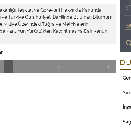
akanlığı Teşkilat ve Görevleri Hakkında Kanunda
sı ve Türkiye Cumhuriyeti Dahilinde Bulunan Bilumum
 Milliye Üzerindeki Tuğra ve Methiyelerin
nda Kanunun Yürürlükten Kaldırılmasına Dair Kanun
or
D
1
>
>>
Gen
Sın
İns
Sağ