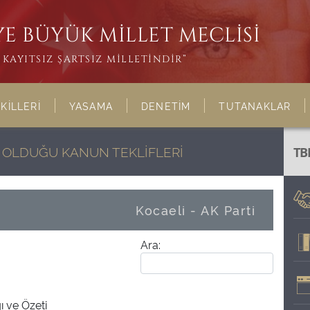
E BÜYÜK MİLLET MECLİSİ
KAYITSIZ ŞARTSIZ MİLLETİNDİR”
KİLLERİ
YASAMA
DENETİM
TUTANAKLAR
Bİ OLDUĞU KANUN TEKLİFLERİ
TB
Kocaeli - AK Parti
Ara:
ı ve Özeti