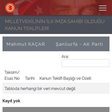
MİLLETVEKİLİNİN İLK İMZA SAHİBİ OLDUĞU
KANUN TEKLİFLERİ
Mahmut KAÇAR
Şanlıurfa - AK Parti
Ara:
Taksim/
Esas No
Tarihi
Kanun Teklifi Başlığı ve Özeti
Tabloda herhangi bir veri mevcut değil
Kayıt yok