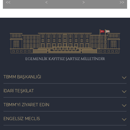
<<
<
>
>>
EGEMENLİK KAYITSIZ ŞARTSIZ MİLLETİNDİR
TBMM BAŞKANLIĞI
İDARI TEŞKILAT
TBMM'YI ZIYARET EDIN
ENGELSIZ MECLIS