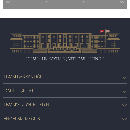
<<
<
>
>>
EGEMENLİK KAYITSIZ ŞARTSIZ MİLLETİNDİR
TBMM BAŞKANLIĞI
İDARI TEŞKILAT
TBMM'YI ZIYARET EDIN
ENGELSIZ MECLIS