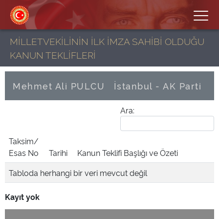
MİLLETVEKİLİNİN İLK İMZA SAHİBİ OLDUĞU
KANUN TEKLİFLERİ
Mehmet Ali PULCU
İstanbul - AK Parti
Ara:
Taksim/
Esas No
Tarihi
Kanun Teklifi Başlığı ve Özeti
Tabloda herhangi bir veri mevcut değil
Kayıt yok