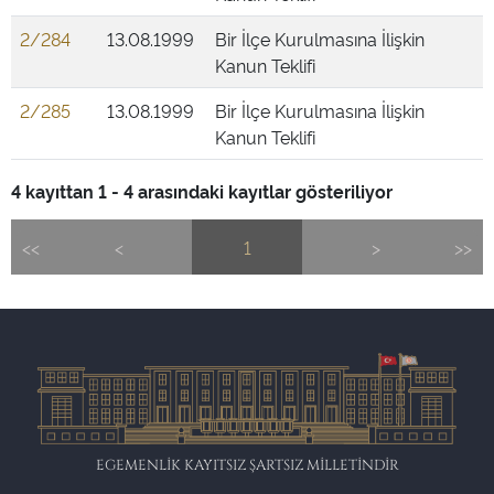
2/284
13.08.1999
Bir İlçe Kurulmasına İlişkin
Kanun Teklifi
2/285
13.08.1999
Bir İlçe Kurulmasına İlişkin
Kanun Teklifi
4 kayıttan 1 - 4 arasındaki kayıtlar gösteriliyor
<<
<
1
>
>>
EGEMENLİK KAYITSIZ ŞARTSIZ MİLLETİNDİR