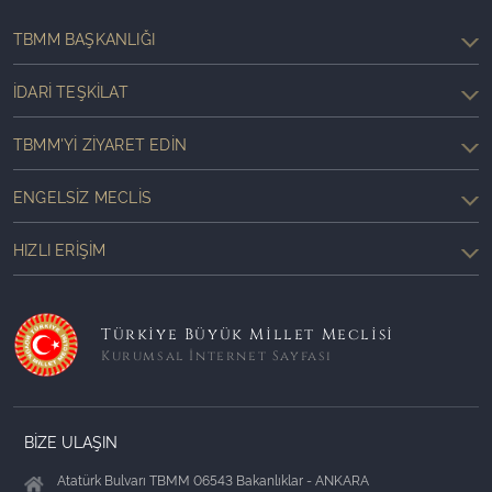
TBMM BAŞKANLIĞI
İDARI TEŞKILAT
TBMM'YI ZIYARET EDIN
ENGELSIZ MECLIS
HIZLI ERIŞIM
Türkiye Büyük Millet Meclisi
Kurumsal İnternet Sayfası
BİZE ULAŞIN
Atatürk Bulvarı TBMM 06543 Bakanlıklar - ANKARA