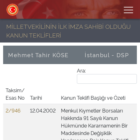
MİLLETVEKİLİNİN İLK İMZA SAHİBİ OLDUĞU
KANUN TEKLİFLERİ
Mehmet Tahir KÖSE
İstanbul - DSP
Ara:
Taksim/
Esas No
Tarihi
Kanun Teklifi Başlığı ve Özeti
2/946
12.04.2002
Menkul Kıymetler Borsaları
Hakkında 91 Sayılı Kanun
Hükmünde Kararnamenin Bir
Maddesinde Değişiklik