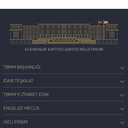
EGEMENLİK KAYITSIZ ŞARTSIZ MİLLETİNDİR
TBMM BAŞKANLIĞI
İDARI TEŞKILAT
TBMM'YI ZIYARET EDIN
ENGELSIZ MECLIS
HIZLI ERIŞIM