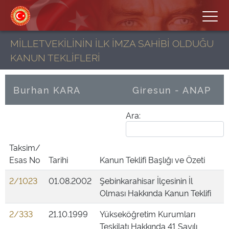
MİLLETVEKİLİNİN İLK İMZA SAHİBİ OLDUĞU
KANUN TEKLİFLERİ
Burhan KARA
Giresun - ANAP
Ara:
Taksim/
Esas No
Tarihi
Kanun Teklifi Başlığı ve Özeti
2/1023
01.08.2002
Şebinkarahisar İlçesinin İl
Olması Hakkında Kanun Teklifi
2/333
21.10.1999
Yükseköğretim Kurumları
Teşkilatı Hakkında 41 Sayılı