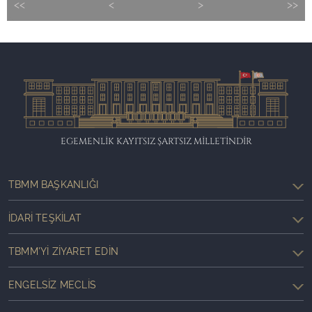
<<
<
>
>>
EGEMENLİK KAYITSIZ ŞARTSIZ MİLLETİNDİR
TBMM BAŞKANLIĞI
İDARI TEŞKILAT
TBMM'YI ZIYARET EDIN
ENGELSIZ MECLIS