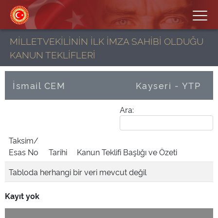
MİLLETVEKİLİNİN İLK İMZA SAHİBİ OLDUĞU
KANUN TEKLİFLERİ
İsmail CEM
Kayseri - YTP
Ara:
Taksim/
Esas No
Tarihi
Kanun Teklifi Başlığı ve Özeti
Tabloda herhangi bir veri mevcut değil
Kayıt yok