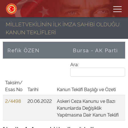
MİLLETVEKİLİNİN İLK İMZA SAHİBİ OLDUĞU
KANUN TEKLİFLERİ
Refik ÖZEN
Bursa - AK Parti
Ara:
Taksim/
Esas No
Tarihi
Kanun Teklifi Başlığı ve Özeti
2/4498
20.06.2022
Askeri Ceza Kanunu ve Bazı
Kanunlarda Değişiklik
Yapılmasına Dair Kanun Teklifi