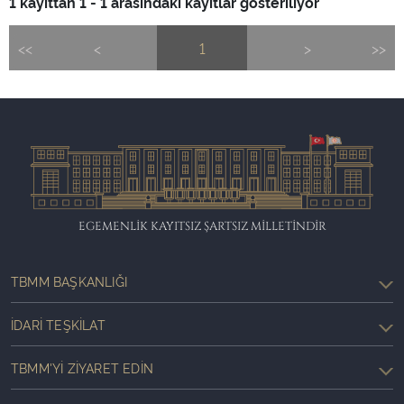
1 kayıttan 1 - 1 arasındaki kayıtlar gösteriliyor
<<
<
1
>
>>
EGEMENLİK KAYITSIZ ŞARTSIZ MİLLETİNDİR
TBMM BAŞKANLIĞI
İDARI TEŞKILAT
TBMM'YI ZIYARET EDIN