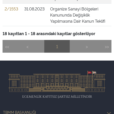
2/1553
31.08.2023
Organize Sanayi Bölgeleri
Kanununda Değişiklik
Yapılmasına Dair Kanun Teklifi
18 kayıttan 1 - 18 arasındaki kayıtlar gösteriliyor
<<
<
1
>
>>
EGEMENLİK KAYITSIZ ŞARTSIZ MİLLETİNDİR
TBMM BAŞKANLIĞI