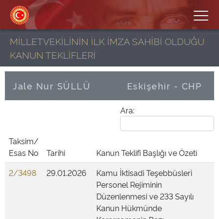
MİLLETVEKİLİNİN İLK İMZA SAHİBİ OLDUĞU
KANUN TEKLİFLERİ
Jale Nur SÜLLÜ
Eskişehir - CHP
Ara:
Taksim/
Esas No
Tarihi
Kanun Teklifi Başlığı ve Özeti
2/3498
29.01.2026
Kamu İktisadi Teşebbüsleri
Personel Rejiminin
Düzenlenmesi ve 233 Sayılı
Kanun Hükmünde