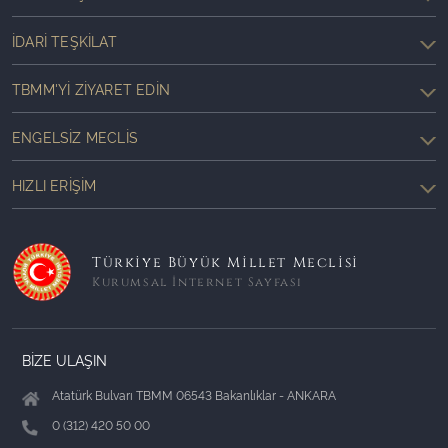
İDARI TEŞKILAT
TBMM'YI ZIYARET EDIN
ENGELSIZ MECLIS
HIZLI ERIŞIM
Türkiye Büyük Millet Meclisi
Kurumsal İnternet Sayfası
BİZE ULAŞIN
Atatürk Bulvarı TBMM 06543 Bakanlıklar - ANKARA
0 (312) 420 50 00