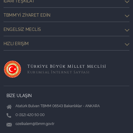
İDARI TEŞKILAT
TBMM'YI ZIYARET EDIN
ENGELSIZ MECLIS
HIZLI ERIŞIM
Türkiye Büyük Millet Meclisi
Kurumsal İnternet Sayfası
BİZE ULAŞIN
Atatürk Bulvarı TBMM 06543 Bakanlıklar - ANKARA
0 (312) 420 50 00
ozelkalem@tbmm.gov.tr