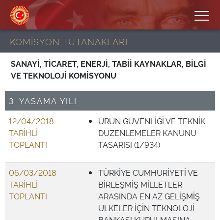
KOMİSYON TUTANAKLARI
SANAYİ, TİCARET, ENERJİ, TABİİ KAYNAKLAR, BİLGİ
VE TEKNOLOJİ KOMİSYONU
3. YASAMA YILI
12/04/2018
ÜRÜN GÜVENLİĞİ VE TEKNİK
TARİHLİ
DÜZENLEMELER KANUNU
TOPLANTI
TASARISI (1/934)
06/03/2018
TÜRKİYE CUMHURİYETİ VE
TARİHLİ
BİRLEŞMİŞ MİLLETLER
TOPLANTI
ARASINDA EN AZ GELİŞMİŞ
ÜLKELER İÇİN TEKNOLOJİ
BANKASI KURULMASINA