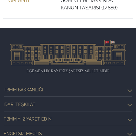
TOPLANTI
GÖREVLERİ HAKKINDA
KANUN TASARISI (1/886)
EGEMENLİK KAYITSIZ ŞARTSIZ MİLLETİNDİR
TBMM BAŞKANLIĞI
İDARI TEŞKILAT
TBMM'YI ZIYARET EDIN
ENGELSIZ MECLIS