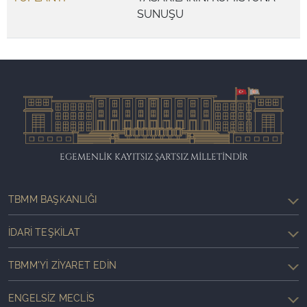
SUNUŞU
EGEMENLİK KAYITSIZ ŞARTSIZ MİLLETİNDİR
TBMM BAŞKANLIĞI
İDARI TEŞKILAT
TBMM'YI ZIYARET EDIN
ENGELSIZ MECLIS