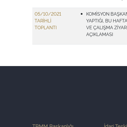
05/10/2021
KOMİSYON BAŞKAN
TARİHLİ
YAPTIĞI, BU HAF
TOPLANTI
VE ÇALIŞMA ZİYAR
AÇIKLAMASI
TBMM Başkanlığı
İdari Teşk