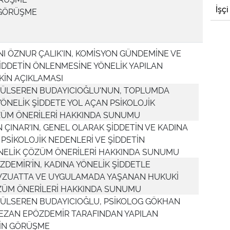
İşçi
 GÖRÜŞME
I ÖZNUR ÇALIK'IN, KOMİSYON GÜNDEMİNE VE
ŞİDDETİN ÖNLENMESİNE YÖNELİK YAPILAN
KİN AÇIKLAMASI
. GÜLSEREN BUDAYICIOĞLU'NUN, TOPLUMDA
YÖNELİK ŞİDDETE YOL AÇAN PSİKOLOJİK
ZÜM ÖNERİLERİ HAKKINDA SUNUMU
ÇINAR'IN, GENEL OLARAK ŞİDDETİN VE KADINA
 PSİKOLOJİK NEDENLERİ VE ŞİDDETİN
NELİK ÇÖZÜM ÖNERİLERİ HAKKINDA SUNUMU
ÖZDEMİR'İN, KADINA YÖNELİK ŞİDDETLE
ZUATTA VE UYGULAMADA YAŞANAN HUKUKİ
ZÜM ÖNERİLERİ HAKKINDA SUNUMU
 GÜLSEREN BUDAYICIOĞLU, PSİKOLOG GÖKHAN
 REZAN EPÖZDEMİR TARAFINDAN YAPILAN
KİN GÖRÜŞME