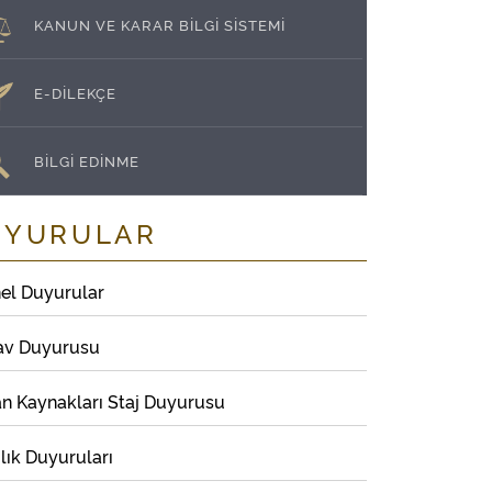
KANUN VE KARAR BİLGİ SİSTEMİ
E-DİLEKÇE
BİLGİ EDİNME
UYURULAR
el Duyurular
av Duyurusu
an Kaynakları Staj Duyurusu
lık Duyuruları