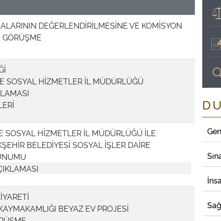
ALARININ DEĞERLENDİRİLMESİNE VE KOMİSYON
N GÖRÜŞME
Ğİ
 VE SOSYAL HİZMETLER İL MÜDÜRLÜĞÜ
KLAMASI
D
LERİ
Gen
VE SOSYAL HİZMETLER İL MÜDÜRLÜĞÜ İLE
EHİR BELEDİYESİ SOSYAL İŞLER DAİRE
Sın
SUNUMU
ÇIKLAMASI
İns
İYARETİ
Sağ
AYMAKAMLIĞI BEYAZ EV PROJESİ
ÖRÜŞME