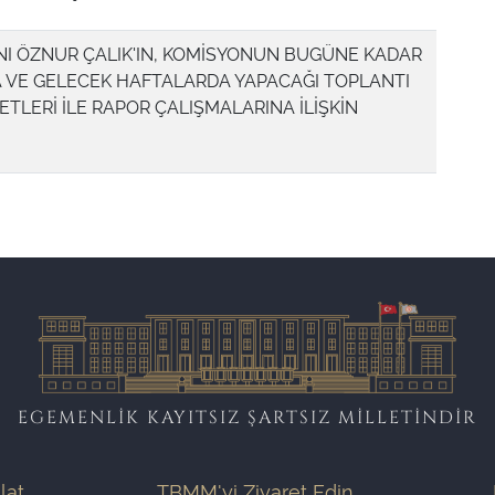
I ÖZNUR ÇALIK'IN, KOMİSYONUN BUGÜNE KADAR
TA VE GELECEK HAFTALARDA YAPACAĞI TOPLANTI
ETLERİ İLE RAPOR ÇALIŞMALARINA İLİŞKİN
EGEMENLİK KAYITSIZ ŞARTSIZ MİLLETİNDİR
ilat
TBMM'yi Ziyaret Edin