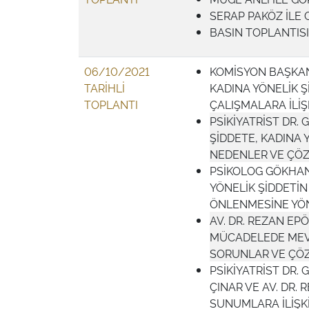
SERAP PAKÖZ İLE
BASIN TOPLANTISI
06/10/2021
KOMİSYON BAŞKAN
TARİHLİ
KADINA YÖNELİK 
TOPLANTI
ÇALIŞMALARA İLİŞ
PSİKİYATRİST DR
ŞİDDETE, KADINA 
NEDENLER VE ÇÖ
PSİKOLOG GÖKHAN 
YÖNELİK ŞİDDETİN
ÖNLENMESİNE YÖ
AV. DR. REZAN EP
MÜCADELEDE MEV
SORUNLAR VE ÇÖ
PSİKİYATRİST DR.
ÇINAR VE AV. DR.
SUNUMLARA İLİŞ