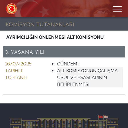
KOMİSYON TUTANAKLARI
AYRIMCILIĞIN ÖNLENMESİ ALT KOMİSYONU
3. YASAMA YILI
16/07/2025
GÜNDEM :
TARİHLİ
ALT KOMİSYONUN ÇALIŞMA
TOPLANTI
USUL VE ESASLARININ
BELİRLENMESİ