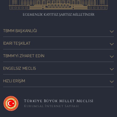
EGEMENLİK KAYITSIZ ŞARTSIZ MİLLETİNDİR
TBMM BAŞKANLIĞI
İDARI TEŞKILAT
TBMM'YI ZIYARET EDIN
ENGELSIZ MECLIS
HIZLI ERIŞIM
Türkiye Büyük Millet Meclisi
Kurumsal İnternet Sayfası