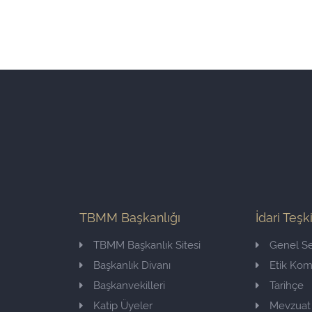
TBMM Başkanlığı
İdari Teşk
TBMM Başkanlık Sitesi
Genel Se
Başkanlık Divanı
Etik Ko
Başkanvekilleri
Tarihçe
Katip Üyeler
Mevzuat