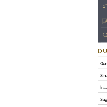
D
Gen
Sın
İns
Sağ