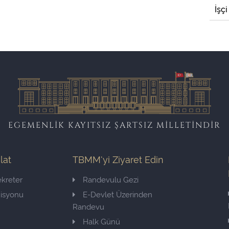
İşçi
EGEMENLİK KAYITSIZ ŞARTSIZ MİLLETİNDİR
ilat
TBMM'yi Ziyaret Edin
kreter
Randevulu Gezi
misyonu
E-Devlet Üzerinden
Randevu
Halk Günü