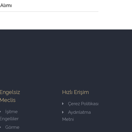
 Alımı
Engelsiz
Hızlı Erişim
Meclis
Çerez Politikası
İşitme
Aydınlatma
Engelliler
Metni
Görme