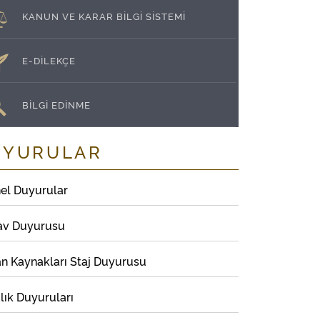
KANUN VE KARAR BİLGİ SİSTEMİ
E-DİLEKÇE
BİLGİ EDİNME
UYURULAR
el Duyurular
av Duyurusu
an Kaynakları Staj Duyurusu
lık Duyuruları