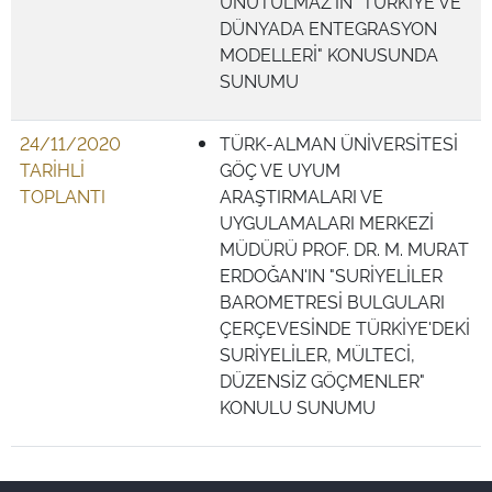
UNUTULMAZ'IN "TÜRKİYE VE
DÜNYADA ENTEGRASYON
MODELLERİ" KONUSUNDA
SUNUMU
24/11/2020
TÜRK-ALMAN ÜNİVERSİTESİ
TARİHLİ
GÖÇ VE UYUM
TOPLANTI
ARAŞTIRMALARI VE
UYGULAMALARI MERKEZİ
MÜDÜRÜ PROF. DR. M. MURAT
ERDOĞAN'IN "SURİYELİLER
BAROMETRESİ BULGULARI
ÇERÇEVESİNDE TÜRKİYE'DEKİ
SURİYELİLER, MÜLTECİ,
DÜZENSİZ GÖÇMENLER"
KONULU SUNUMU