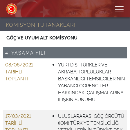
KOMİSYON TUTANAKLARI
GÖÇ VE UYUM ALT KOMİSYONU
4. YASAMA YILI
08/06/2021
YURTDIŞI TÜRKLER VE
TARİHLİ
AKRABA TOPLULUKLAR
TOPLANTI
BAŞKANLIĞI TEMSİLCİLERİNİN
YABANCI ÖĞRENCİLER
HAKKINDAKİ ÇALIŞMALARINA
İLİŞKİN SUNUMU
17/03/2021
ULUSLARARASI GÖÇ ÖRGÜTÜ
TARİHLİ
(IOM) TÜRKİYE TEMSİLCİLİĞİ
TOPLANTI
YETKİLİLERİNİN TÜRKİYE'DEKİ