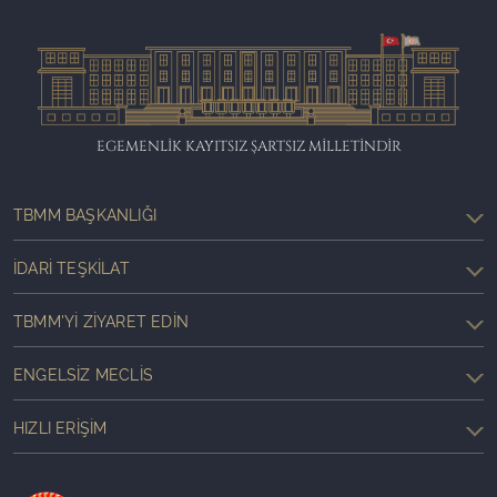
EGEMENLİK KAYITSIZ ŞARTSIZ MİLLETİNDİR
TBMM BAŞKANLIĞI
İDARI TEŞKILAT
TBMM'YI ZIYARET EDIN
ENGELSIZ MECLIS
HIZLI ERIŞIM