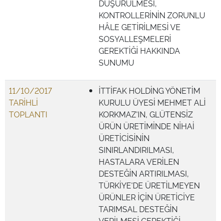
DÜŞÜRÜLMESİ,
KONTROLLERİNİN ZORUNLU
HÂLE GETİRİLMESİ VE
SOSYALLEŞMELERİ
GEREKTİĞİ HAKKINDA
SUNUMU
11/10/2017
İTTİFAK HOLDİNG YÖNETİM
TARİHLİ
KURULU ÜYESİ MEHMET ALİ
TOPLANTI
KORKMAZ'IN, GLÜTENSİZ
ÜRÜN ÜRETİMİNDE NİHAİ
ÜRETİCİSİNİN
SINIRLANDIRILMASI,
HASTALARA VERİLEN
DESTEĞİN ARTIRILMASI,
TÜRKİYE'DE ÜRETİLMEYEN
ÜRÜNLER İÇİN ÜRETİCİYE
TARIMSAL DESTEĞİN
VERİLMESİ GEREKTİĞİ