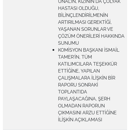
ÜNAL'IN, KIZININ DA ÇÖLYAK
HASTASI OLDUĞU,
BİLİNÇLENDİRİLMENİN
ARTIRILMASI GEREKTİĞİ,
YAŞANAN SORUNLAR VE
ÇÖZÜM ÖNERİLERİ HAKKINDA
SUNUMU
KOMİSYON BAŞKANI İSMAİL
TAMER'İN, TÜM
KATILIMCILARA TEŞEKKÜR
ETTİĞİNE, YAPILAN
ÇALIŞMALARA İLİŞKİN BİR
RAPORU SONRAKİ
TOPLANTIDA
PAYLAŞACAĞINA, ŞERH
OLMADAN RAPORUN
ÇIKMASINI ARZU ETTİĞİNE
İLİŞKİN AÇIKLAMASI