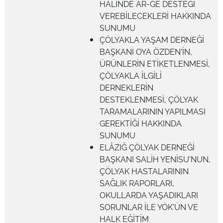
HÂLİNDE AR-GE DESTEĞİ
VEREBİLECEKLERİ HAKKINDA
SUNUMU
ÇÖLYAKLA YAŞAM DERNEĞİ
BAŞKANI OYA ÖZDEN'İN,
ÜRÜNLERİN ETİKETLENMESİ,
ÇÖLYAKLA İLGİLİ
DERNEKLERİN
DESTEKLENMESİ, ÇÖLYAK
TARAMALARININ YAPILMASI
GEREKTİĞİ HAKKINDA
SUNUMU
ELÂZIĞ ÇÖLYAK DERNEĞİ
BAŞKANI SALİH YENİSU'NUN,
ÇÖLYAK HASTALARININ
SAĞLIK RAPORLARI,
OKULLARDA YAŞADIKLARI
SORUNLAR İLE YÖK'ÜN VE
HALK EĞİTİM