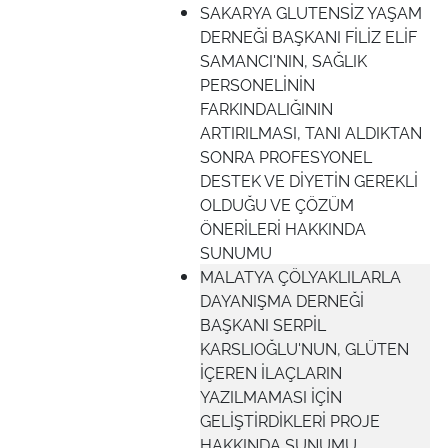
SAKARYA GLUTENSİZ YAŞAM
DERNEĞİ BAŞKANI FİLİZ ELİF
SAMANCI'NIN, SAĞLIK
PERSONELİNİN
FARKINDALIĞININ
ARTIRILMASI, TANI ALDIKTAN
SONRA PROFESYONEL
DESTEK VE DİYETİN GEREKLİ
OLDUĞU VE ÇÖZÜM
ÖNERİLERİ HAKKINDA
SUNUMU
MALATYA ÇÖLYAKLILARLA
DAYANIŞMA DERNEĞİ
BAŞKANI SERPİL
KARSLIOĞLU'NUN, GLÜTEN
İÇEREN İLAÇLARIN
YAZILMAMASI İÇİN
GELİŞTİRDİKLERİ PROJE
HAKKINDA SUNUMU