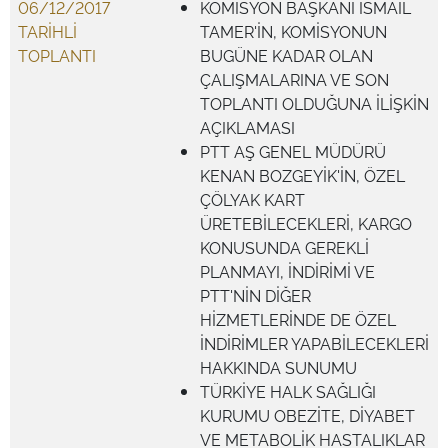
06/12/2017
KOMİSYON BAŞKANI İSMAİL
TARİHLİ
TAMER'İN, KOMİSYONUN
TOPLANTI
BUGÜNE KADAR OLAN
ÇALIŞMALARINA VE SON
TOPLANTI OLDUĞUNA İLİŞKİN
AÇIKLAMASI
PTT AŞ GENEL MÜDÜRÜ
KENAN BOZGEYİK'İN, ÖZEL
ÇÖLYAK KART
ÜRETEBİLECEKLERİ, KARGO
KONUSUNDA GEREKLİ
PLANMAYI, İNDİRİMİ VE
PTT'NİN DİĞER
HİZMETLERİNDE DE ÖZEL
İNDİRİMLER YAPABİLECEKLERİ
HAKKINDA SUNUMU
TÜRKİYE HALK SAĞLIĞI
KURUMU OBEZİTE, DİYABET
VE METABOLİK HASTALIKLAR