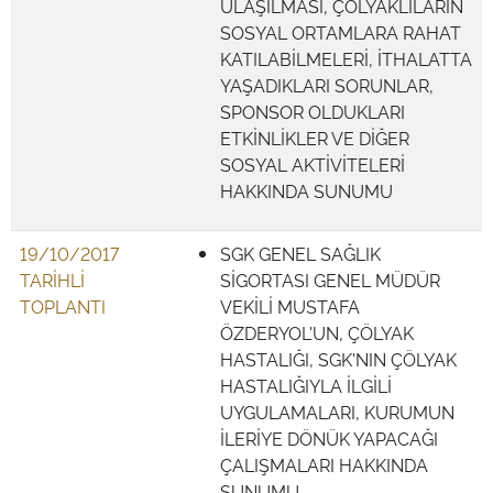
ULAŞILMASI, ÇÖLYAKLILARIN
SOSYAL ORTAMLARA RAHAT
KATILABİLMELERİ, İTHALATTA
YAŞADIKLARI SORUNLAR,
SPONSOR OLDUKLARI
ETKİNLİKLER VE DİĞER
SOSYAL AKTİVİTELERİ
HAKKINDA SUNUMU
19/10/2017
SGK GENEL SAĞLIK
TARİHLİ
SİGORTASI GENEL MÜDÜR
TOPLANTI
VEKİLİ MUSTAFA
ÖZDERYOL'UN, ÇÖLYAK
HASTALIĞI, SGK'NIN ÇÖLYAK
HASTALIĞIYLA İLGİLİ
UYGULAMALARI, KURUMUN
İLERİYE DÖNÜK YAPACAĞI
ÇALIŞMALARI HAKKINDA
SUNUMU