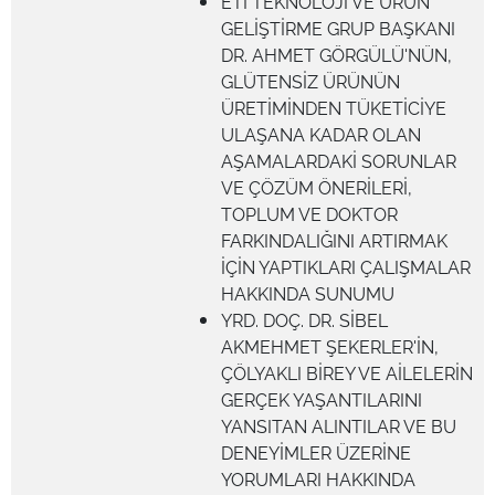
ETİ TEKNOLOJİ VE ÜRÜN
GELİŞTİRME GRUP BAŞKANI
DR. AHMET GÖRGÜLÜ'NÜN,
GLÜTENSİZ ÜRÜNÜN
ÜRETİMİNDEN TÜKETİCİYE
ULAŞANA KADAR OLAN
AŞAMALARDAKİ SORUNLAR
VE ÇÖZÜM ÖNERİLERİ,
TOPLUM VE DOKTOR
FARKINDALIĞINI ARTIRMAK
İÇİN YAPTIKLARI ÇALIŞMALAR
HAKKINDA SUNUMU
YRD. DOÇ. DR. SİBEL
AKMEHMET ŞEKERLER'İN,
ÇÖLYAKLI BİREY VE AİLELERİN
GERÇEK YAŞANTILARINI
YANSITAN ALINTILAR VE BU
DENEYİMLER ÜZERİNE
YORUMLARI HAKKINDA