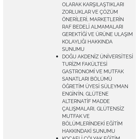
OLARAK KARŞILAŞTIKLARI
ZORLUKLAR VE ÇÖZÜM
ÖNERİLERİ, MARKETLERİN
RAF BEDELİ ALMAMALARI
GEREKTİĞİ VE ÜRÜNE ULAŞIM
KOLAYLIĞI HAKKINDA
SUNUMU
DOĞU AKDENİZ ÜNİVERSİTESİ
TURİZM FAKÜLTESİ
GASTRONOMİ VE MUTFAK
SANATLARI BÖLÜMÜ
ÖĞRETİM ÜYESİ SÜLEYMAN
ENGİN'İN, GLÜTENE
ALTERNATİF MADDE
ÇALIŞMALARI, GLÜTENSİZ
MUTFAK VE
BÖLÜMLERİNDEKİ EĞİTİM
HAKKINDAKİ SUNUMU
KOCAELİ ÇÖLYAK EĞİTİM,