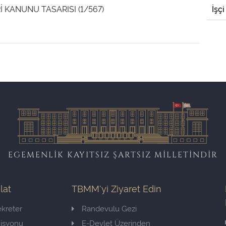
Rİ KANUNU TASARISI (1/567)
İşçi
EGEMENLİK KAYITSIZ ŞARTSIZ MİLLETİNDİR
ilat
TBMM'yi Ziyaret Edin
kreter
Randevulu Gezi
misyonu
E-Devlet Üzerinden