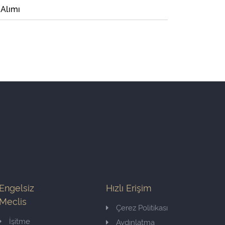
 Alımı
Engelsiz
Hızlı Erişim
Meclis
Çerez Politikası
İşitme
Aydınlatma