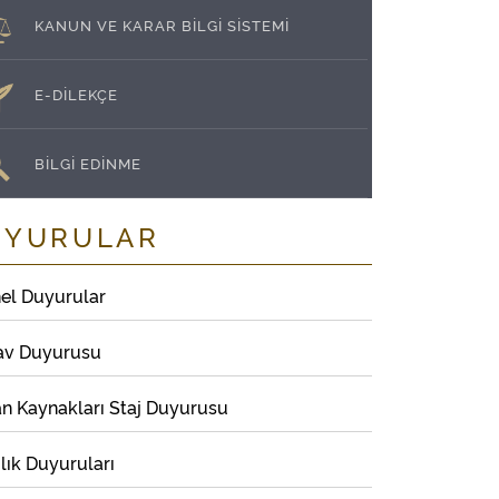
KANUN VE KARAR BİLGİ SİSTEMİ
E-DİLEKÇE
BİLGİ EDİNME
UYURULAR
el Duyurular
av Duyurusu
an Kaynakları Staj Duyurusu
lık Duyuruları