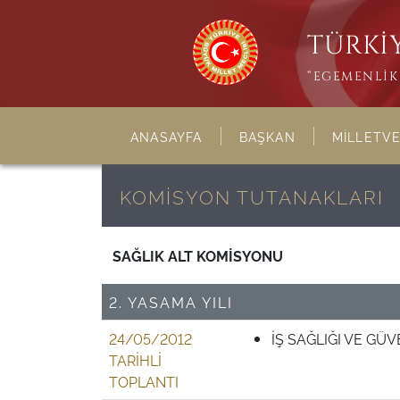
TÜRKİY
“EGEMENLİK 
ANASAYFA
BAŞKAN
MİLLETVE
KOMİSYON TUTANAKLARI
SAĞLIK ALT KOMİSYONU
2. YASAMA YILI
24/05/2012
İŞ SAĞLIĞI VE GÜV
TARİHLİ
TOPLANTI