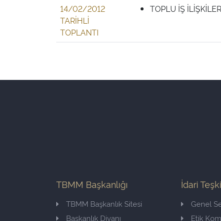
14/02/2012
TOPLU İŞ İLİŞKİLE
TARİHLİ
TOPLANTI
TBMM Başkanlığı
İdari Teşk
TBMM Başkanlık Sitesi
Genel Se
Başkanlık Divanı
Etik Ko