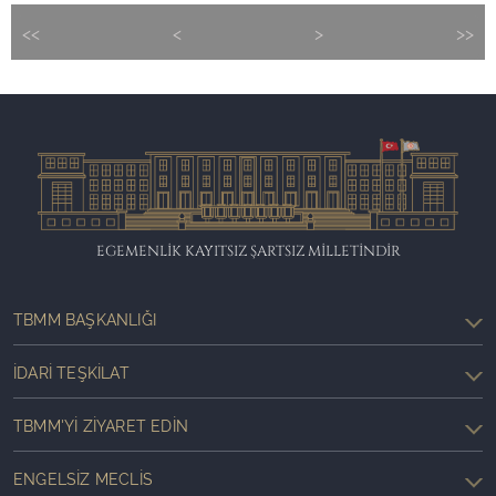
<<
<
>
>>
EGEMENLİK KAYITSIZ ŞARTSIZ MİLLETİNDİR
TBMM BAŞKANLIĞI
İDARI TEŞKILAT
TBMM'YI ZIYARET EDIN
ENGELSIZ MECLIS