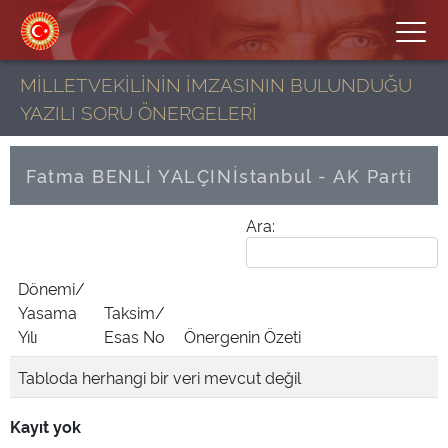
MİLLETVEKİLİNİN İMZASININ BULUNDUĞU
YAZILI SORU ÖNERGELERİ
Fatma BENLİ YALÇIN
İstanbul - AK Parti
Ara:
Dönemi/
Yasama
Taksim/
Yılı
Esas No
Önergenin Özeti
Tabloda herhangi bir veri mevcut değil
Kayıt yok