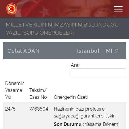
MİLLETVEKİLİNİN İMZASININ BULUNDUĞU
YAZILI SORU ÖNERGELERİ
Celal ADAN
İstanbul - MHP
Ara:
Dönemi/
Yasama
Taksim/
Yılı
Esas No
Önergenin Özeti
24/5
7/63504
Hazinenin bazı projelere
sağlayacağı garantilere ilişkin
Son Durumu :
Yasama Dönemi