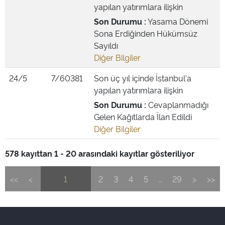
yapılan yatırımlara ilişkin
Son Durumu :
Yasama Dönemi
Sona Erdiğinden Hükümsüz
Sayıldı
Diğer Bilgiler
24/5
7/60381
Son üç yıl içinde İstanbul'a
yapılan yatırımlara ilişkin
Son Durumu :
Cevaplanmadığı
Gelen Kağıtlarda İlan Edildi
Diğer Bilgiler
578 kayıttan 1 - 20 arasındaki kayıtlar gösteriliyor
<<
<
1
2
3
4
5
…
29
>
>>