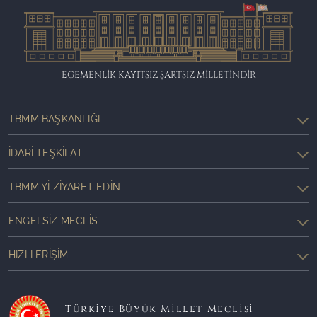
EGEMENLİK KAYITSIZ ŞARTSIZ MİLLETİNDİR
TBMM BAŞKANLIĞI
İDARI TEŞKILAT
TBMM'YI ZIYARET EDIN
ENGELSIZ MECLIS
HIZLI ERIŞIM
Türkiye Büyük Millet Meclisi