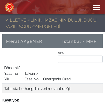
MİLLETVEKİLİNİN İMZASININ BULUNDUĞU
YAZILI SORU ÖNERGELERİ
Meral AKŞENER
İstanbul - MHP
Ara:
Dönemi/
Yasama
Taksim/
Yılı
Esas No
Önergenin Özeti
Tabloda herhangi bir veri mevcut değil
Kayıt yok