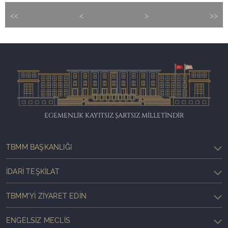
<<
<
>
>>
EGEMENLİK KAYITSIZ ŞARTSIZ MİLLETİNDİR
TBMM BAŞKANLIĞI
İDARI TEŞKILAT
TBMM'YI ZIYARET EDIN
ENGELSIZ MECLIS