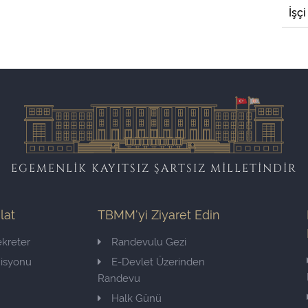
İşçi
EGEMENLİK KAYITSIZ ŞARTSIZ MİLLETİNDİR
ilat
TBMM'yi Ziyaret Edin
kreter
Randevulu Gezi
misyonu
E-Devlet Üzerinden
Randevu
Halk Günü