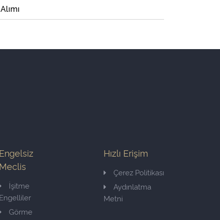
 Alımı
Engelsiz
Hızlı Erişim
Meclis
Çerez Politikası
İşitme
Aydınlatma
Engelliler
Metni
Görme