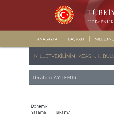
TÜRKİY
“EGEMENLİK 
ANASAYFA
BAŞKAN
MİLLETVE
MİLLETVEKİLİNİN İMZASININ BU
İbrahim AYDEMİR
Dönemi/
Yasama
Taksim/