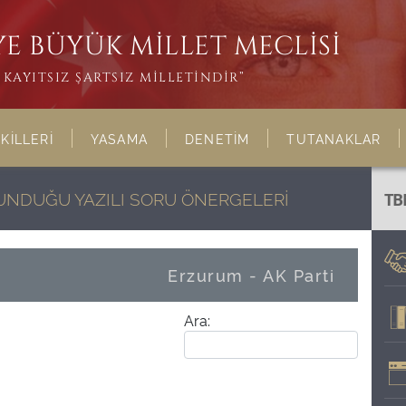
E BÜYÜK MİLLET MECLİSİ
KAYITSIZ ŞARTSIZ MİLLETİNDİR”
KİLLERİ
YASAMA
DENETİM
TUTANAKLAR
LUNDUĞU YAZILI SORU ÖNERGELERİ
TB
Erzurum - AK Parti
Ara: