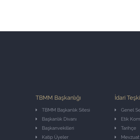
TBMM Başkanlığı
İdari Teşk
TBMM Başkanlık Sitesi
Genel Se
Başkanlık Divanı
Etik Ko
Başkanvekilleri
Tarihçe
Katip Üyeler
Mevzuat