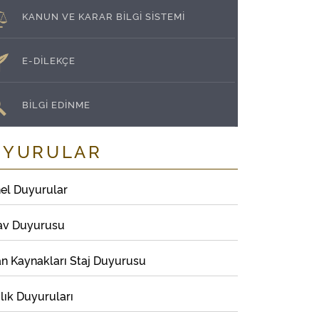
KANUN VE KARAR BİLGİ SİSTEMİ
E-DİLEKÇE
BİLGİ EDİNME
UYURULAR
el Duyurular
av Duyurusu
an Kaynakları Staj Duyurusu
lık Duyuruları