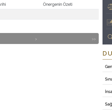
rihi
Önergenin Özeti
>
>>
D
Gen
Sın
İns
Sağ