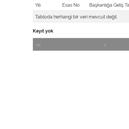
Yılı
Esas No
Başkanlığa Geliş Ta
Tabloda herhangi bir veri mevcut değil
Kayıt yok
<<
<