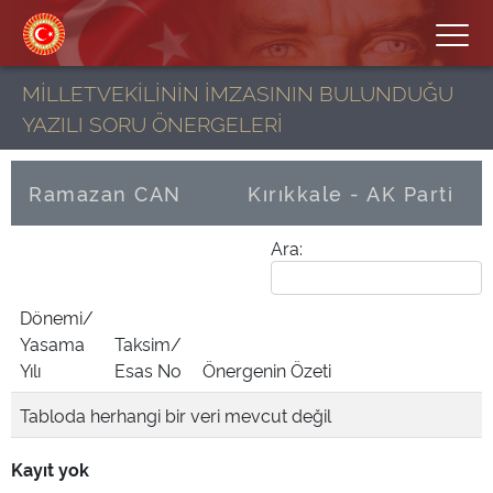
MİLLETVEKİLİNİN İMZASININ BULUNDUĞU
YAZILI SORU ÖNERGELERİ
Ramazan CAN
Kırıkkale - AK Parti
Ara:
Dönemi/
Yasama
Taksim/
Yılı
Esas No
Önergenin Özeti
Tabloda herhangi bir veri mevcut değil
Kayıt yok