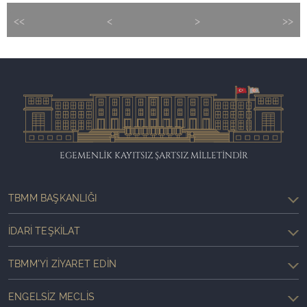
<<
<
>
>>
EGEMENLİK KAYITSIZ ŞARTSIZ MİLLETİNDİR
TBMM BAŞKANLIĞI
İDARI TEŞKILAT
TBMM'YI ZIYARET EDIN
ENGELSIZ MECLIS