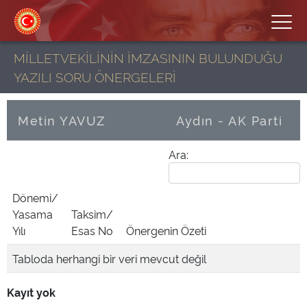
MİLLETVEKİLİNİN İMZASININ BULUNDUĞU
YAZILI SORU ÖNERGELERİ
Metin YAVUZ
Aydın - AK Parti
Ara:
Dönemi/
Yasama
Taksim/
Yılı
Esas No
Önergenin Özeti
Tabloda herhangi bir veri mevcut değil
Kayıt yok