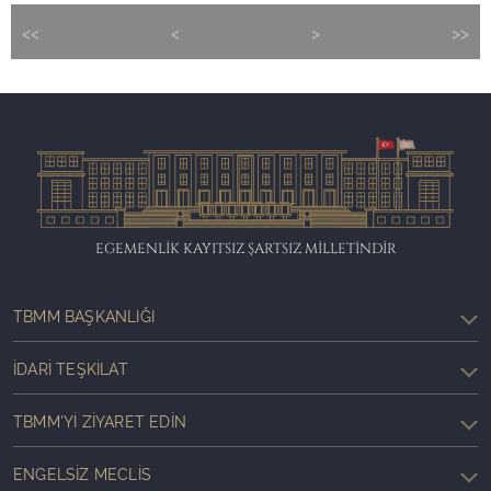
<<
<
>
>>
EGEMENLİK KAYITSIZ ŞARTSIZ MİLLETİNDİR
TBMM BAŞKANLIĞI
İDARI TEŞKILAT
TBMM'YI ZIYARET EDIN
ENGELSIZ MECLIS