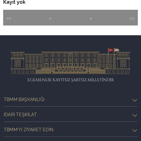
Kayıt yok
<<
<
>
>>
EGEMENLİK KAYITSIZ ŞARTSIZ MİLLETİNDİR
TBMM BAŞKANLIĞI
İDARI TEŞKILAT
TBMM'YI ZIYARET EDIN