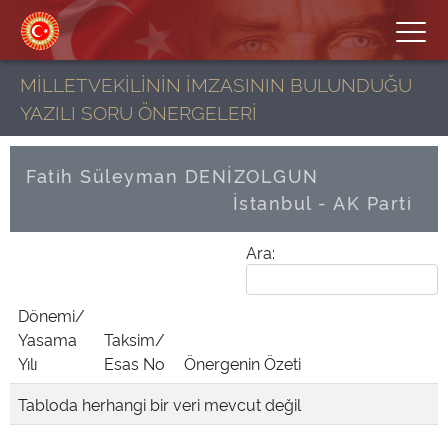
MİLLETVEKİLİNİN İMZASININ BULUNDUĞU
YAZILI SORU ÖNERGELERİ
Fatih Süleyman DENİZOLGUN
İstanbul - AK Parti
Ara:
Dönemi/
Yasama
Taksim/
Yılı
Esas No
Önergenin Özeti
Tabloda herhangi bir veri mevcut değil