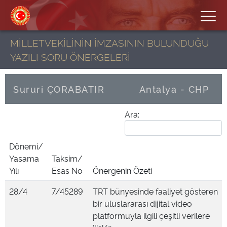
MİLLETVEKİLİNİN İMZASININ BULUNDUĞU
YAZILI SORU ÖNERGELERİ
Sururi ÇORABATIR
Antalya - CHP
Ara:
Dönemi/
Yasama
Taksim/
Yılı
Esas No
Önergenin Özeti
28/4
7/45289
TRT bünyesinde faaliyet gösteren
bir uluslararası dijital video
platformuyla ilgili çeşitli verilere