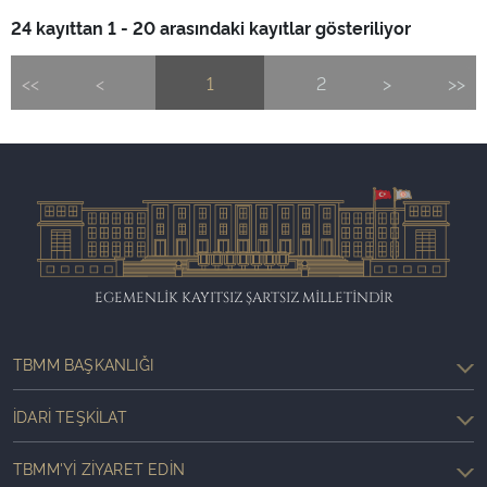
24 kayıttan 1 - 20 arasındaki kayıtlar gösteriliyor
<<
<
1
2
>
>>
EGEMENLİK KAYITSIZ ŞARTSIZ MİLLETİNDİR
TBMM BAŞKANLIĞI
İDARI TEŞKILAT
TBMM'YI ZIYARET EDIN