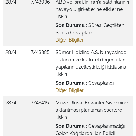
28/4
7/43936
ABD ve İsrail'in İran'a saldırılarının
havayolu şirketlerine etkilerine
ilişkin
Son Durumu :
Süresi Geçtikten
Sonra Cevaplandı
Diğer Bilgiler
28/4
7/43385
Sümer Holding A.Ş. bünyesinde
bulunan ve kültürel değeri olan
yapıların özelleştirildiği iddiasına
ilişkin
Son Durumu :
Cevaplandı
Diğer Bilgiler
28/4
7/43415
Müze Ulusal Envanter Sistemine
aktarılması planlanan eserlere
ilişkin
Son Durumu :
Cevaplanmadığı
Gelen Kağıtlarda İlan Edildi