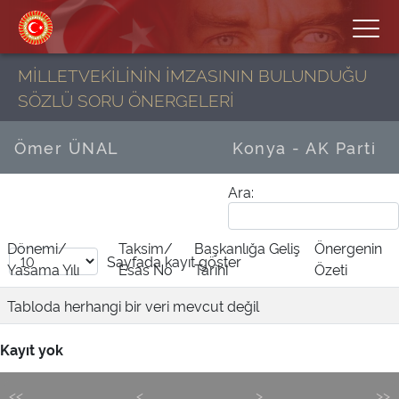
MİLLETVEKİLİNİN İMZASININ BULUNDUĞU
SÖZLÜ SORU ÖNERGELERİ
Ömer ÜNAL
Konya - AK Parti
Ara:
Dönemi/
Taksim/
Başkanlığa Geliş
Önergenin
Sayfada
kayıt göster
Yasama Yılı
Esas No
Tarihi
Özeti
Tabloda herhangi bir veri mevcut değil
Kayıt yok
<<
<
>
>>