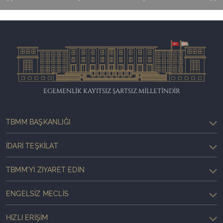
EGEMENLİK KAYITSIZ ŞARTSIZ MİLLETİNDİR
TBMM BAŞKANLIĞI
İDARI TEŞKILAT
TBMM'YI ZIYARET EDIN
ENGELSIZ MECLIS
HIZLI ERIŞIM