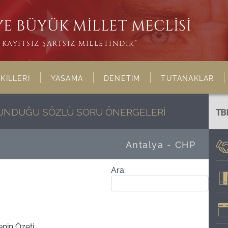
E BÜYÜK MİLLET MECLİSİ
KAYITSIZ ŞARTSIZ MİLLETİNDİR”
KİLLERİ
YASAMA
DENETİM
TUTANAKLAR
ULUNDUĞU SÖZLÜ SORU ÖNERGELERİ
TB
Antalya - CHP
Ara:
nin Özeti