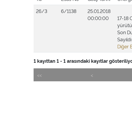
26/3
6/1138
25.01.2018
00:00:00
17-18 
yürütül
Son D
Sayıldı
Diğer B
1 kayıttan 1 - 1 arasındaki kayıtlar gösteriliyo
<<
<