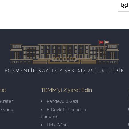
İşçi
EGEMENLİK KAYITSIZ ŞARTSIZ MİLLETİNDİR
ilat
TBMM'yi Ziyaret Edin
kreter
Randevulu Gezi
misyonu
E-Devlet Üzerinden
Randevu
Halk Günü