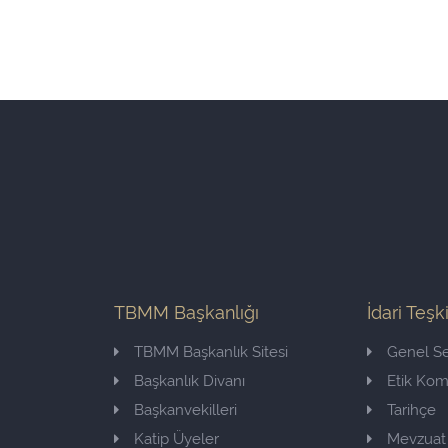
TBMM Başkanlığı
İdari Teşk
TBMM Başkanlık Sitesi
Genel Se
Başkanlık Divanı
Etik Ko
Başkanvekilleri
Tarihçe
Katip Üyeler
Mevzuat