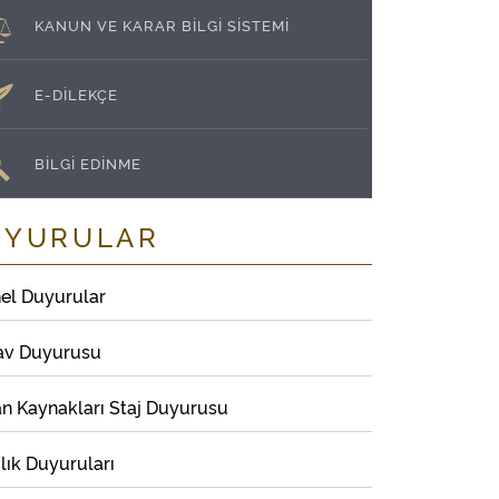
KANUN VE KARAR BİLGİ SİSTEMİ
E-DİLEKÇE
BİLGİ EDİNME
UYURULAR
el Duyurular
av Duyurusu
an Kaynakları Staj Duyurusu
lık Duyuruları