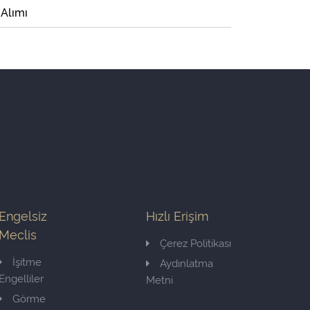
 Alımı
Engelsiz
Hızlı Erişim
Meclis
Çerez Politikası
İşitme
Aydınlatma
Engelliler
Metni
Görme