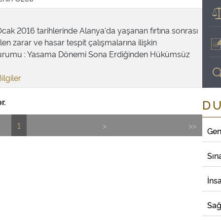
Ocak 2016 tarihlerinde Alanya'da yaşanan fırtına sonrası
en zarar ve hasar tespit çalışmalarına ilişkin
urumu : Yasama Dönemi Sona Erdiğinden Hükümsüz
ilgiler
r.
D
1
>
>>
Gen
Sın
İns
Sağ