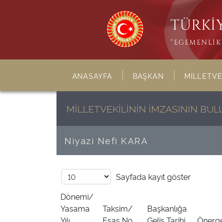
TÜRKİY
“EGEMENLİK 
ANASAYFA
BAŞKAN
MİLLETVE
MİLLETVEKİLİNİN İMZASININ B
Niyazi Nefi KARA
Sayfada
kayıt göster
Dönemi/
Yasama
Taksim/
Başkanlığa
Yılı
Esas No
Geliş Tarihi
Önerge