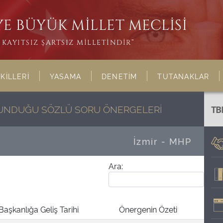
E BÜYÜK MİLLET MECLİSİ
KAYITSIZ ŞARTSIZ MİLLETİNDİR”
KİLLERİ
YASAMA
DENETİM
TUTANAKLAR
ULUNDUĞU SÖZLÜ SORU ÖNERGELERİ
TB
İzmir - MHP
Ara:
Başkanlığa Geliş Tarihi
Önergenin Özeti