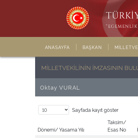
TÜRKİY
“EGEMENLİK 
ANASAYFA
BAŞKAN
MİLLETVE
MİLLETVEKİLİNİN İMZASININ B
Oktay VURAL
Sayfada
kayıt göster
Taksim/
Dönemi/ Yasama Yılı
Esas No