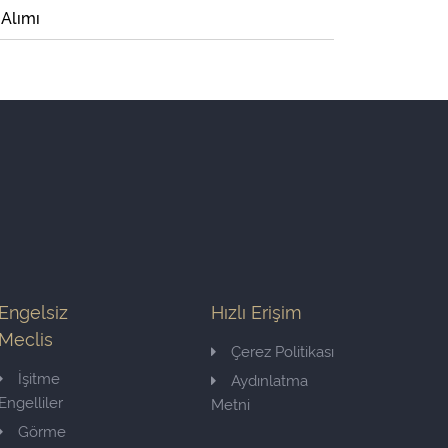
 Alımı
Engelsiz
Hızlı Erişim
Meclis
Çerez Politikası
İşitme
Aydınlatma
Engelliler
Metni
Görme