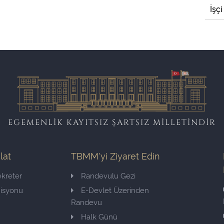
İşçi
EGEMENLİK KAYITSIZ ŞARTSIZ MİLLETİNDİR
ilat
TBMM'yi Ziyaret Edin
kreter
Randevulu Gezi
misyonu
E-Devlet Üzerinden
Randevu
Halk Günü