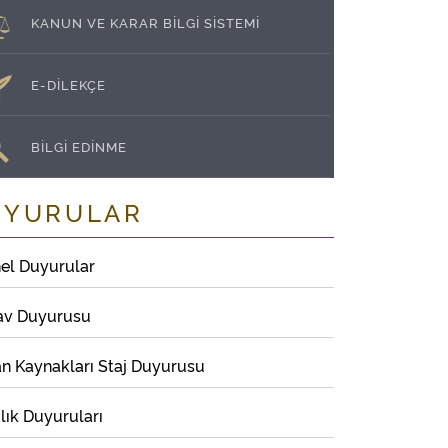
KANUN VE KARAR BİLGİ SİSTEMİ
E-DİLEKÇE
BİLGİ EDİNME
UYURULAR
el Duyurular
av Duyurusu
an Kaynakları Staj Duyurusu
lık Duyuruları