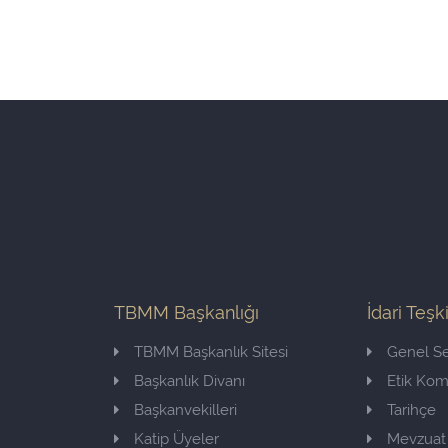
TBMM Başkanlığı
İdari Teşk
TBMM Başkanlık Sitesi
Genel Se
Başkanlık Divanı
Etik Ko
Başkanvekilleri
Tarihçe
Katip Üyeler
Mevzuat