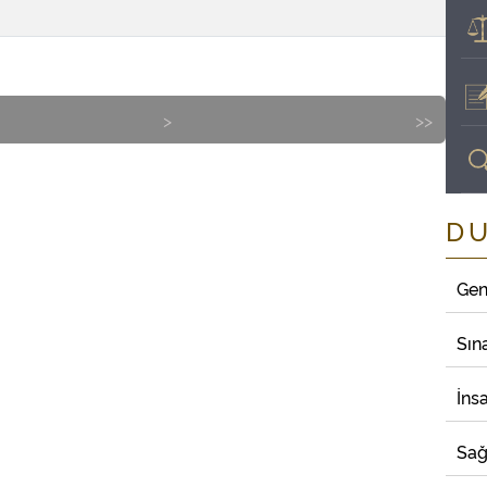
>
>>
D
Gen
Sın
İns
Sağ