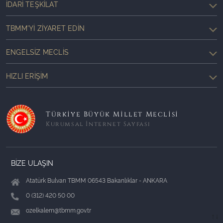
İDARI TEŞKILAT
TBMM'YI ZIYARET EDIN
ENGELSIZ MECLIS
HIZLI ERIŞIM
Türkiye Büyük Millet Meclisi
Kurumsal İnternet Sayfası
BİZE ULAŞIN
Atatürk Bulvarı TBMM 06543 Bakanlıklar - ANKARA
0 (312) 420 50 00
ozelkalem@tbmm.gov.tr