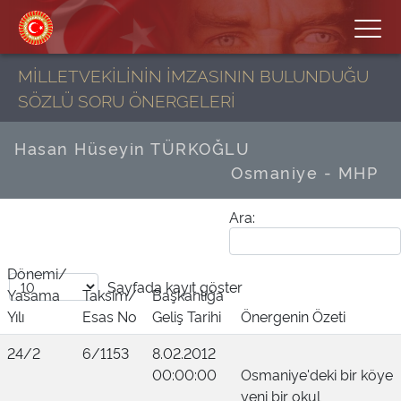
MİLLETVEKİLİNİN İMZASININ BULUNDUĞU
SÖZLÜ SORU ÖNERGELERİ
Hasan Hüseyin TÜRKOĞLU
Osmaniye - MHP
Ara:
Dönemi/
Sayfada
kayıt göster
Yasama
Taksim/
Başkanlığa
Yılı
Esas No
Geliş Tarihi
Önergenin Özeti
24/2
6/1153
8.02.2012
00:00:00
Osmaniye'deki bir köye
yeni bir okul