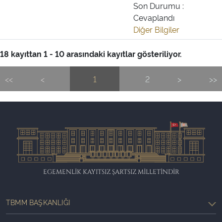
Son Durumu :
Cevaplandı
Diğer Bilgiler
18 kayıttan 1 - 10 arasındaki kayıtlar gösteriliyor.
<<
<
1
2
>
>>
EGEMENLİK KAYITSIZ ŞARTSIZ MİLLETİNDİR
TBMM BAŞKANLIĞI