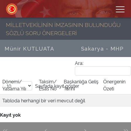
MİLLETVEKİLİNİN İMZASININ BULUNDUĞU
SÖZLÜ SORU ÖNERGELERİ
Münir KUTLUATA
Sakarya - MHP
Ara:
Dönemi/
Taksim/
Başkanlığa Geliş
Önergenin
Sayfada
kayıt göster
Yasama Yılı
Esas No
Tarihi
Özeti
Tabloda herhangi bir veri mevcut değil
Kayıt yok
<<
<
>
>>