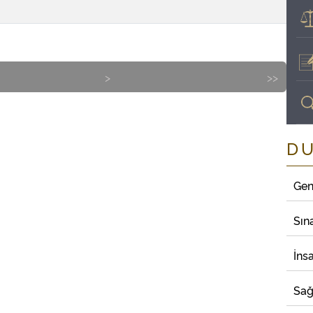
>
>>
D
Gen
Sın
İns
Sağ