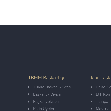
TBMM Başkanlığı
İdari Teşk
TBMM Başkanlık Sitesi
Genel Se
Başkanlık Divanı
Etik Ko
Başkanvekilleri
Tarihçe
Katip Üyeler
Mevzuat