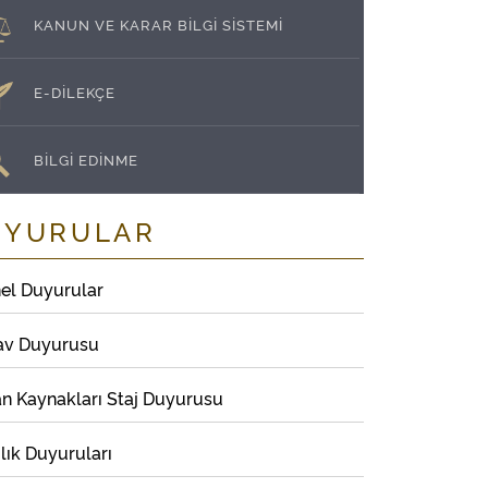
KANUN VE KARAR BİLGİ SİSTEMİ
E-DİLEKÇE
BİLGİ EDİNME
UYURULAR
el Duyurular
av Duyurusu
an Kaynakları Staj Duyurusu
lık Duyuruları