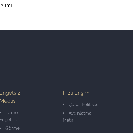
 Alımı
Engelsiz
Hızlı Erişim
Meclis
Çerez Politikası
İşitme
Aydınlatma
Engelliler
Metni
Görme