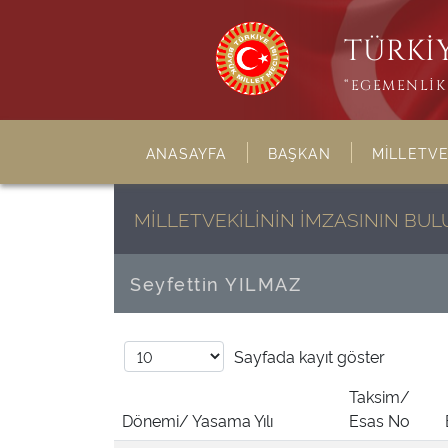
TÜRKİY
“EGEMENLİK 
ANASAYFA
BAŞKAN
MİLLETVE
MİLLETVEKİLİNİN İMZASININ B
Seyfettin YILMAZ
Sayfada
kayıt göster
Taksim/
Dönemi/ Yasama Yılı
Esas No