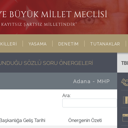
E BÜYÜK MİLLET MECLİSİ
KAYITSIZ ŞARTSIZ MİLLETİNDİR”
KİLLERİ
YASAMA
DENETİM
TUTANAKLAR
ULUNDUĞU SÖZLÜ SORU ÖNERGELERİ
TB
Adana - MHP
Ara:
Başkanlığa Geliş Tarihi
Önergenin Özeti