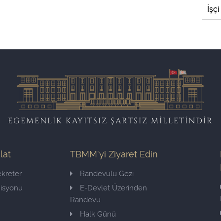
İşçi
EGEMENLİK KAYITSIZ ŞARTSIZ MİLLETİNDİR
ilat
TBMM'yi Ziyaret Edin
kreter
Randevulu Gezi
misyonu
E-Devlet Üzerinden
Randevu
Halk Günü