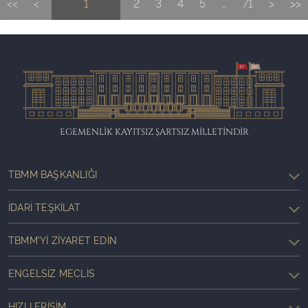
<<
<
1
2
3
4
5
…
71
>
>>
EGEMENLİK KAYITSIZ ŞARTSIZ MİLLETİNDİR
TBMM BAŞKANLIĞI
İDARI TEŞKILAT
TBMM'YI ZIYARET EDIN
ENGELSIZ MECLIS
HIZLI ERIŞIM