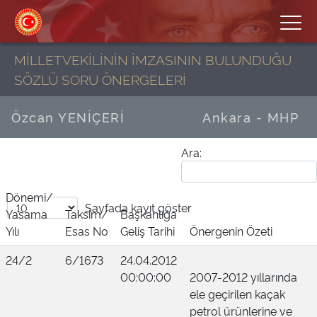
MİLLETVEKİLİNİN İMZASININ BULUNDUĞU
SÖZLÜ SORU ÖNERGELERİ
Özcan YENİÇERİ
Ankara - MHP
Ara:
Dönemi/
Sayfada
kayıt göster
Yasama
Taksim/
Başkanlığa
Yılı
Esas No
Geliş Tarihi
Önergenin Özeti
24/2
6/1673
24.04.2012
00:00:00
2007-2012 yıllarında
ele geçirilen kaçak
petrol ürünlerine ve