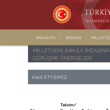
TÜRKİY
“EGEMENLİK 
ANASAYFA
BAŞKAN
MİLLETVE
MİLLETVEKİLİNİN İLK İMZASI
GÖRÜŞME ÖNERGELERİ
Halil ETYEMEZ
Taksim/