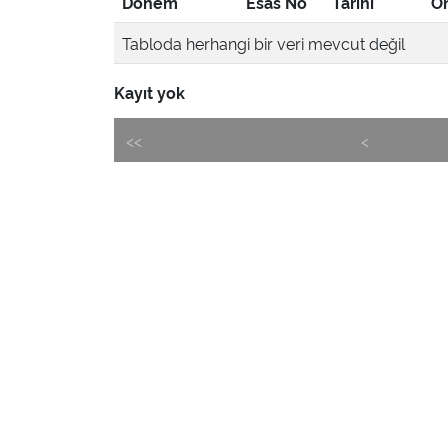
Dönem
Esas No
Tarihi
Ön
Tabloda herhangi bir veri mevcut değil
Kayıt yok
<<
<