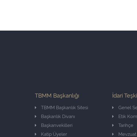
TBMM Başkanlığı
İdari Teşk
TBMM Başkanlık Sitesi
Genel Se
Başkanlık Divanı
Etik Ko
Başkanvekilleri
Tarihçe
Katip Üyeler
Mevzuat