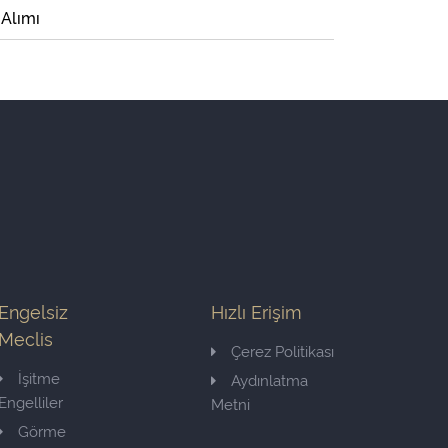
 Alımı
Engelsiz
Hızlı Erişim
Meclis
Çerez Politikası
İşitme
Aydınlatma
Engelliler
Metni
Görme