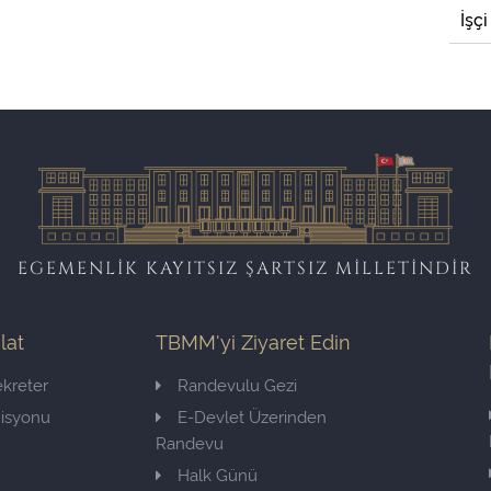
İşçi
EGEMENLİK KAYITSIZ ŞARTSIZ MİLLETİNDİR
ilat
TBMM'yi Ziyaret Edin
kreter
Randevulu Gezi
misyonu
E-Devlet Üzerinden
Randevu
Halk Günü