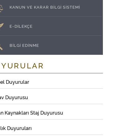
KANUN VE KARAR BİLGİ SİSTEMİ
E-DİLEKÇE
BİLGİ EDİNME
UYURULAR
el Duyurular
av Duyurusu
an Kaynakları Staj Duyurusu
lık Duyuruları