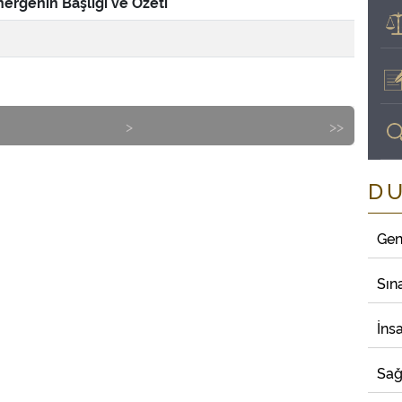
ergenin Başlığı ve Özeti
>
>>
D
Gen
Sın
İns
Sağ