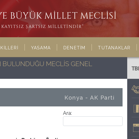
E BÜYÜK MİLLET MECLİSİ
KAYITSIZ ŞARTSIZ MİLLETİNDİR”
KİLLERİ
YASAMA
DENETİM
TUTANAKLAR
NIN BULUNDUĞU MECLİS GENEL
TB
Konya - AK Parti
Ara: