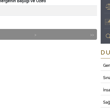
ergenin Başlığı ve Özeti
>
>>
D
Gen
Sın
İns
Sağ