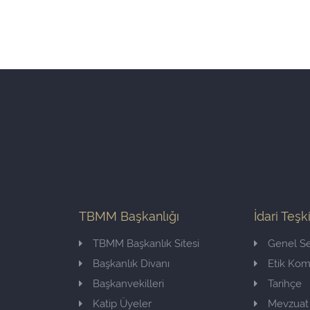
TBMM Başkanlığı
İdari Teşk
TBMM Başkanlık Sitesi
Genel Se
Başkanlık Divanı
Etik Ko
Başkanvekilleri
Tarihçe
Katip Üyeler
Mevzuat