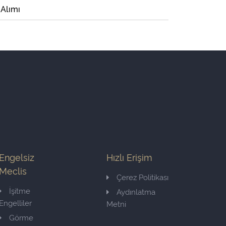
 Alımı
Engelsiz
Hızlı Erişim
Meclis
Çerez Politikası
İşitme
Aydınlatma
Engelliler
Metni
Görme