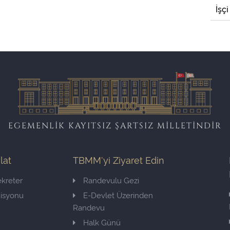
İşçi
EGEMENLİK KAYITSIZ ŞARTSIZ MİLLETİNDİR
ilat
TBMM'yi Ziyaret Edin
kreter
Randevulu Gezi
misyonu
E-Devlet Üzerinden
Randevu
Halk Günü