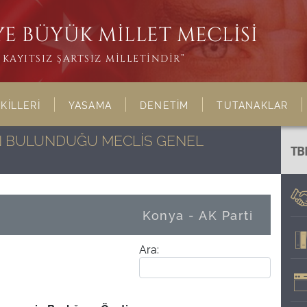
E BÜYÜK MİLLET MECLİSİ
KAYITSIZ ŞARTSIZ MİLLETİNDİR”
KİLLERİ
YASAMA
DENETİM
TUTANAKLAR
NIN BULUNDUĞU MECLİS GENEL
TB
Konya - AK Parti
Ara: