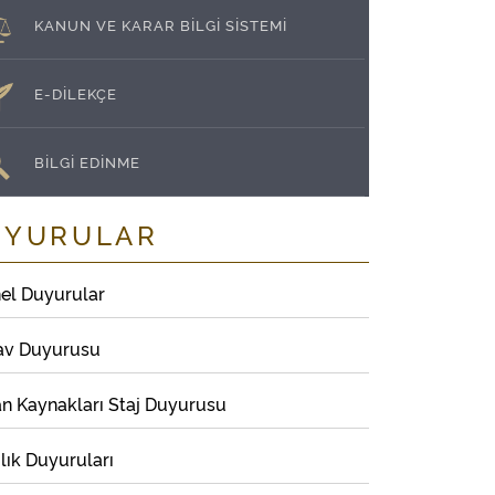
KANUN VE KARAR BİLGİ SİSTEMİ
E-DİLEKÇE
BİLGİ EDİNME
UYURULAR
el Duyurular
av Duyurusu
an Kaynakları Staj Duyurusu
lık Duyuruları