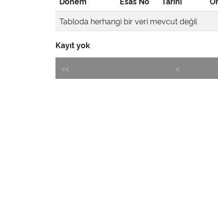
Dönem
Esas No
Tarihi
Ön
Tabloda herhangi bir veri mevcut değil
Kayıt yok
<<
<