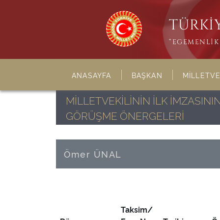
TÜRKİY
“EGEMENLİK 
ANASAYFA
BAŞKAN
MİLLETVE
MİLLETVEKİLİNİN İLK İMZASI
GÖRÜŞME ÖNERGELERİ
Ömer ÜNAL
Taksim/