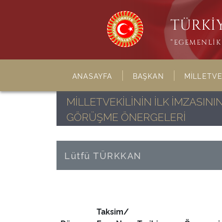
TÜRKİY
“EGEMENLİK 
ANASAYFA
BAŞKAN
MİLLETVE
MİLLETVEKİLİNİN İLK İMZASI
GÖRÜŞME ÖNERGELERİ
Lütfü TÜRKKAN
Taksim/