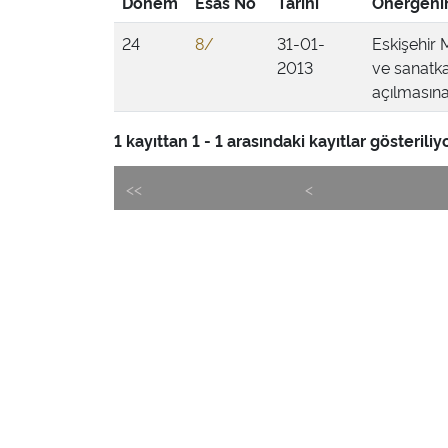
Dönem
Esas No
Tarihi
Önergenin
24
8/
31-01-
Eskişehir M
2013
ve sanatk
açılmasına 
1 kayıttan 1 - 1 arasındaki kayıtlar gösteriliy
<<
<