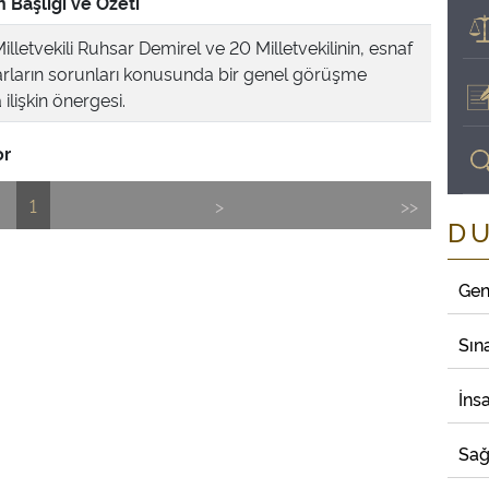
 Başlığı ve Özeti
illetvekili Ruhsar Demirel ve 20 Milletvekilinin, esnaf
arların sorunları konusunda bir genel görüşme
ilişkin önergesi.
or
1
>
>>
D
Gen
Sın
İns
Sağ