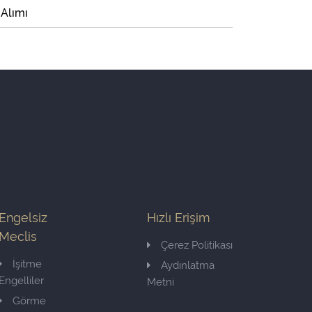
 Alımı
Engelsiz
Hızlı Erişim
Meclis
Çerez Politikası
İşitme
Aydınlatma
Engelliler
Metni
Görme