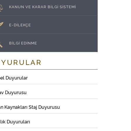
KANUN VE KARAR BİLGİ SİSTEMİ
E-DİLEKÇE
BİLGİ EDİNME
UYURULAR
el Duyurular
av Duyurusu
an Kaynakları Staj Duyurusu
lık Duyuruları