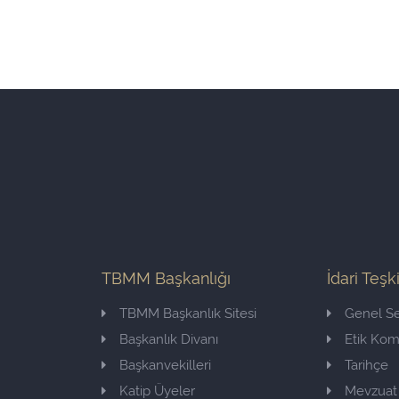
TBMM Başkanlığı
İdari Teşk
TBMM Başkanlık Sitesi
Genel Se
Başkanlık Divanı
Etik Ko
Başkanvekilleri
Tarihçe
Katip Üyeler
Mevzuat