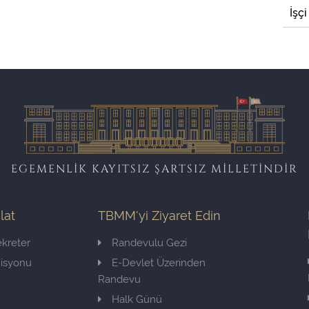
İşçi
EGEMENLİK KAYITSIZ ŞARTSIZ MİLLETİNDİR
ilat
TBMM'yi Ziyaret Edin
kreter
Randevulu Gezi
misyonu
E-Devlet Üzerinden
Randevu
Halk Günü