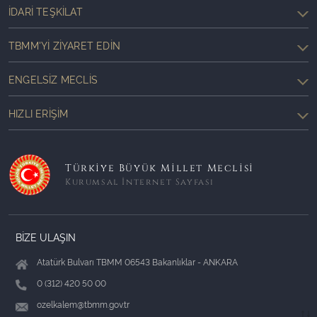
İDARI TEŞKILAT
TBMM'YI ZIYARET EDIN
ENGELSIZ MECLIS
HIZLI ERIŞIM
Türkiye Büyük Millet Meclisi
Kurumsal İnternet Sayfası
BİZE ULAŞIN
Atatürk Bulvarı TBMM 06543 Bakanlıklar - ANKARA
0 (312) 420 50 00
ozelkalem@tbmm.gov.tr