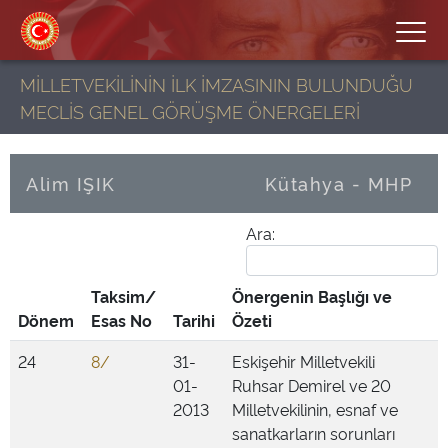
MİLLETVEKİLİNİN İLK İMZASININ BULUNDUĞU
MECLİS GENEL GÖRÜŞME ÖNERGELERİ
Alim IŞIK
Kütahya - MHP
Ara:
Taksim/
Önergenin Başlığı ve
Dönem
Esas No
Tarihi
Özeti
24
8/
31-
Eskişehir Milletvekili
01-
Ruhsar Demirel ve 20
2013
Milletvekilinin, esnaf ve
sanatkarların sorunları