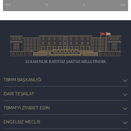
<<
<
>
>>
EGEMENLİK KAYITSIZ ŞARTSIZ MİLLETİNDİR
TBMM BAŞKANLIĞI
İDARI TEŞKILAT
TBMM'YI ZIYARET EDIN
ENGELSIZ MECLIS