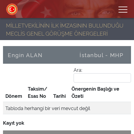
MİLLETVEKİLİNİN İLK İMZASININ BULUNDUĞU
MECLİS GENEL GÖRÜŞME ÖNERGELERİ
Engin ALAN
İstanbul - MHP
Ara:
Taksim/
Önergenin Başlığı ve
Dönem
Esas No
Tarihi
Özeti
Tabloda herhangi bir veri mevcut değil
Kayıt yok