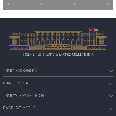
<<
<
>
>>
EGEMENLİK KAYITSIZ ŞARTSIZ MİLLETİNDİR
TBMM BAŞKANLIĞI
İDARI TEŞKILAT
TBMM'YI ZIYARET EDIN
ENGELSIZ MECLIS