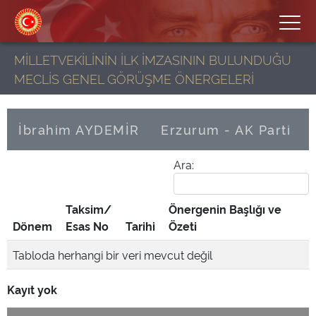
MİLLETVEKİLİNİN İLK İMZASININ BULUNDUĞU
MECLİS GENEL GÖRÜŞME ÖNERGELERİ
İbrahim AYDEMİR
Erzurum - AK Parti
Ara:
Taksim/
Önergenin Başlığı ve
Dönem
Esas No
Tarihi
Özeti
Tabloda herhangi bir veri mevcut değil
Kayıt yok