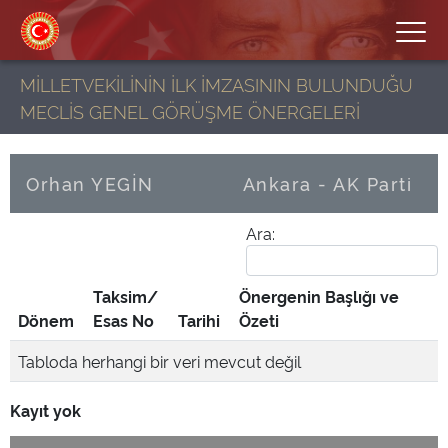
MİLLETVEKİLİNİN İLK İMZASININ BULUNDUĞU
MECLİS GENEL GÖRÜŞME ÖNERGELERİ
Orhan YEGİN
Ankara - AK Parti
Ara:
Taksim/
Önergenin Başlığı ve
Dönem
Esas No
Tarihi
Özeti
Tabloda herhangi bir veri mevcut değil
Kayıt yok