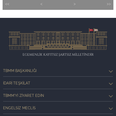
<<
<
>
>>
EGEMENLİK KAYITSIZ ŞARTSIZ MİLLETİNDİR
TBMM BAŞKANLIĞI
İDARI TEŞKILAT
TBMM'YI ZIYARET EDIN
ENGELSIZ MECLIS